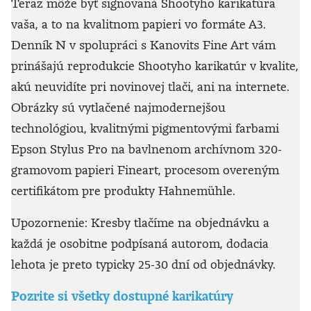
Teraz môže byť signovaná Shootyho karikatúra
vaša, a to na kvalitnom papieri vo formáte A3.
Denník N v spolupráci s Kanovits Fine Art vám
prinášajú reprodukcie Shootyho karikatúr v kvalite,
akú neuvidíte pri novinovej tlači, ani na internete.
Obrázky sú vytlačené najmodernejšou
technológiou, kvalitnými pigmentovými farbami
Epson Stylus Pro na bavlnenom archívnom 320-
gramovom papieri Fineart, procesom overeným
certifikátom pre produkty Hahnemühle.
Upozornenie: Kresby tlačíme na objednávku a
každá je osobitne podpísaná autorom, dodacia
lehota je preto typicky 25-30 dní od objednávky.
Pozrite si všetky dostupné karikatúry