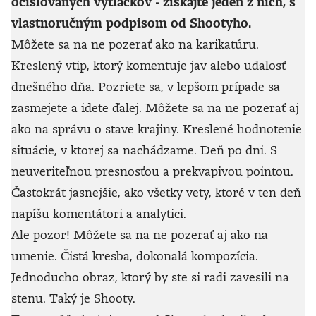
očíslovaných výtlačkov - získajte jeden z nich, s
vlastnoručným podpisom od Shootyho.
Môžete sa na ne pozerať ako na karikatúru.
Kreslený vtip, ktorý komentuje jav alebo udalosť
dnešného dňa. Pozriete sa, v lepšom prípade sa
zasmejete a idete ďalej. Môžete sa na ne pozerať aj
ako na správu o stave krajiny. Kreslené hodnotenie
situácie, v ktorej sa nachádzame. Deň po dni. S
neuveriteľnou presnosťou a prekvapivou pointou.
Častokrát jasnejšie, ako všetky vety, ktoré v ten deň
napíšu komentátori a analytici.
Ale pozor! Môžete sa na ne pozerať aj ako na
umenie. Čistá kresba, dokonalá kompozícia.
Jednoducho obraz, ktorý by ste si radi zavesili na
stenu. Taký je Shooty.