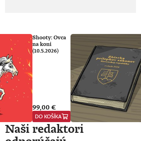
Shooty: Ovca
na koni
(10.5.2026)
99,00 €
DO KOŠÍKA
Naši redaktori