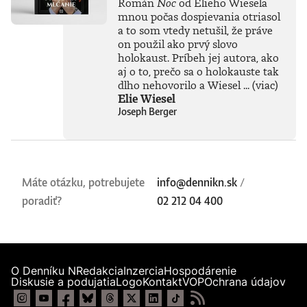
Román
Noc
od Elieho Wiesela
mnou počas dospievania otriasol
a to som vtedy netušil, že práve
on použil ako prvý slovo
holokaust. Príbeh jej autora, ako
aj o to, prečo sa o holokauste tak
dlho nehovorilo a Wiesel ...
(viac)
Elie Wiesel
Joseph Berger
Máte otázku, potrebujete
info@dennikn.sk
/
poradiť?
02 212 04 400
O Denníku N
Redakcia
Inzercia
Hospodárenie
Diskusie a podujatia
Logo
Kontakt
VOP
Ochrana údajov