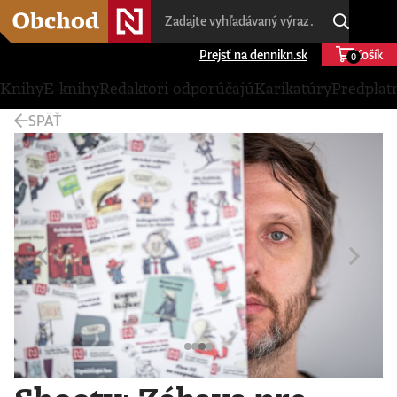
Prejsť na dennikn.sk
Košík
0
Knihy
E-knihy
Redaktori odporúčajú
Karikatúry
Predplat
SPÄŤ