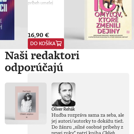
príbeh umelej
inteligencie a
prináša stručného
sprievodcu, ktorý
nás núti
prehodnotiť
16,90 €
všetko, čo sme si o
nej doteraz mysleli.
DO KOŠÍKA
Vyvádza umelú
Naši redaktori
inteligenciu z prísne
strážených
počítačových
odporúčajú
laboratórií
technologických
gigantov priamo do
nášho
každodenného
života. Od príchodu
systému ChatGPT
zaplavila verejnosť
Oliver Rehák
vlna záujmu o AI,
Hudba rozpráva sama za seba, ale
no zároveň
jej autori/autorky to dokážu tiež.
zavládol zmätok.
Do žánru
„
silné osobné príbehy z
Čo vlastne umelá
inteligencia dokáže
prvej ruky
“
patrí kniha
Chlieb