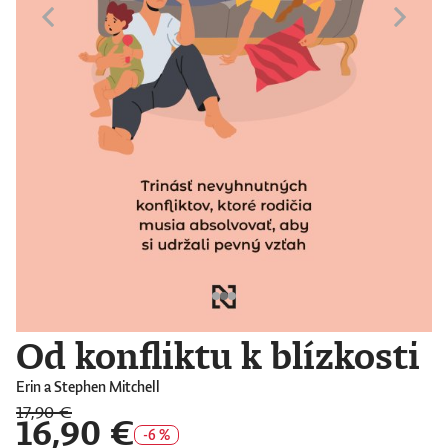
Od konfliktu k blízkosti
Erin a Stephen Mitchell
17,90 €
16,90 €
-6 %