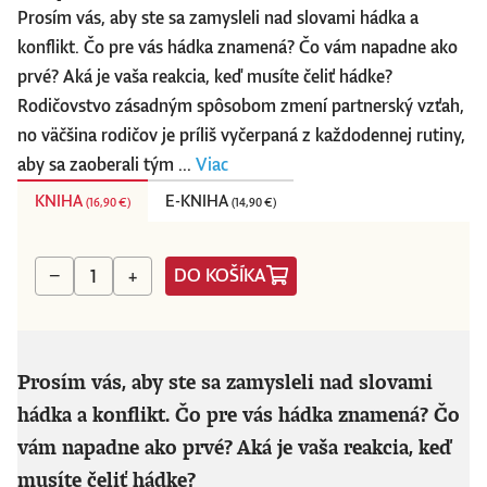
Prosím vás, aby ste sa zamysleli nad slovami hádka a
konflikt. Čo pre vás hádka znamená? Čo vám napadne ako
prvé? Aká je vaša reakcia, keď musíte čeliť hádke?
Rodičovstvo zásadným spôsobom zmení partnerský vzťah,
no väčšina rodičov je príliš vyčerpaná z každodennej rutiny,
aby sa zaoberali tým ...
Viac
KNIHA
E-KNIHA
(
16,90 €
)
(
14,90 €
)
DO KOŠÍKA
−
+
Prosím vás, aby ste sa zamysleli nad slovami
hádka a konflikt. Čo pre vás hádka znamená? Čo
vám napadne ako prvé? Aká je vaša reakcia, keď
musíte čeliť hádke?