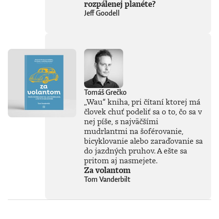
rozpálenej planéte?
a hrozieb AI
Jeff Goodell
považuje za
kľúčovú výzvu našej
doby. Jeho pohľady
sú často
nekonvenčné –
ChatGPT a
generatívnu AI
vníma len ako
najnovšiu kapitolu
Tomáš Grečko
v dlhom príbehu a
„Wau“ kniha, pri čítaní ktorej má
tvrdí, že sme stále
človek chuť podeliť sa o to, čo sa v
iba na začiatku
nej píše, s najväčšími
skutočného
technického
mudrlantmi na šoférovanie,
rozmachu.
bicyklovanie alebo zaraďovanie sa
Naznačuje, že
do jazdných pruhov. A ešte sa
technológie, ktoré
pritom aj nasmejete.
ešte neboli ani
Za volantom
vynájdené,
Tom Vanderbilt
ovplyvnia naše
životy v 30. rokoch
tohto storočia
oveľa zásadnejšie
než čokoľvek, čo