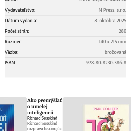
Vydavateľstvo:
N Press, s.r.o.
Dátum vydania:
8. októbra 2025
Počet strán:
280
Rozmer:
140 x 215 mm
Väzba:
brožovaná
ISBN:
978-80-8230-386-8
Ako premýšľať
o umelej
inteligencii
Richard Susskind
Richard Susskind
rozpráva fascinujúci