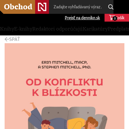
Prejsť na dennikn.sk
Košík
0
Knihy
E-knihy
Redaktori odporúčajú
Karikatúry
Predplat
SPÄŤ