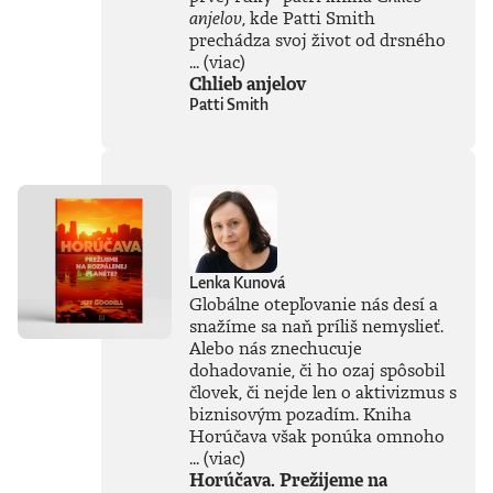
a kde sú jej limity?
anjelov
, kde Patti Smith
Čo nás ešte len
prechádza svoj život od drsného
čaká? Je pre ľudstvo
...
(viac)
spásou alebo
Chlieb anjelov
najväčšou
Patti Smith
existenčnou
hrozbou? Susskind
sa nevyhýba ani
pálčivým otázkam
o regulácii a
morálnych
hraniciach, ktoré by
sme pri jej
používaní mali
Lenka Kunová
jasne stanoviť.V
Globálne otepľovanie nás desí a
knihe Ako
snažíme sa naň príliš nemyslieť.
premýšľať o umelej
Alebo nás znechucuje
inteligencii autor
dohadovanie, či ho ozaj spôsobil
čerpá zo svojich
bohatých
človek, či nejde len o aktivizmus s
skúseností, keďže
biznisovým pozadím. Kniha
tejto téme sa
Horúčava však ponúka omnoho
venuje už od
...
(viac)
začiatku 80. rokov.
Horúčava. Prežijeme na
Vyváženie prínosov