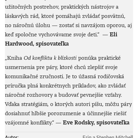
užitočných postrehov, praktických nástrojov a
láskavých rád, ktoré pomáhajú zvládať posvätnú,
no náročnú úlohu — zostať si navzájom oporou, aj
keď spoločne vychovávame svoje deti.“ —
Eli
Hardwood, spisovateľka
„Kniha
Od konfliktu k blízkosti
ponúka praktické
usmernenia pre páry, ktoré chcú zlepšiť svoje
komunikačné zručnosti. Je to úžasná rodičovská
príručka plná konkrétnych príkladov, ako zvládať
náročné rozhovory a budovať pevnejšie vzťahy.
Vďaka stratégiám, o ktorých autori píšu, môžu páry
dosiahnuť hlbšie porozumenie a účinnejšie riešiť
vzájomné konflikty.“ —
Eve Rodsky, spisovateľka
Autor:
Erin a Stephen Mitchell