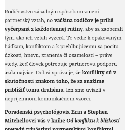
Rodičovstvo zásadným spôsobom zmení
partnerský vzťah, no
väčšina rodičov je príliš
vyčerpaná z každodennej rutiny
, aby sa zaoberali
tým, ako ich vzťah vyzerá. To vedie k opakovaným
hádkam, konfliktom a k prehlbujúcemu sa pocitu
úzkosti, hnevu, zranenia či osamelosti – práve
vtedy, keď človek potrebuje partnerovu podporu
azda najviac. Dobrá správa je, že
konflikty sú v
skutočnosti znakom toho, že sa snažíme
priblížiť tomu druhému
, len sme uviazli v
nepríjemnom komunikačnom vzorci.
Poradenskí psychológovia Erin a Stephen
Mitchellovci vás v knihe
Od konfliktu k blízkosti
prevedú trinástimi partnerskými konfliktmi,