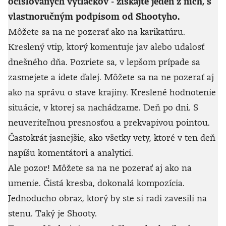
očíslovaných výtlačkov - získajte jeden z nich, s
vlastnoručným podpisom od Shootyho.
Môžete sa na ne pozerať ako na karikatúru.
Kreslený vtip, ktorý komentuje jav alebo udalosť
dnešného dňa. Pozriete sa, v lepšom prípade sa
zasmejete a idete ďalej. Môžete sa na ne pozerať aj
ako na správu o stave krajiny. Kreslené hodnotenie
situácie, v ktorej sa nachádzame. Deň po dni. S
neuveriteľnou presnosťou a prekvapivou pointou.
Častokrát jasnejšie, ako všetky vety, ktoré v ten deň
napíšu komentátori a analytici.
Ale pozor! Môžete sa na ne pozerať aj ako na
umenie. Čistá kresba, dokonalá kompozícia.
Jednoducho obraz, ktorý by ste si radi zavesili na
stenu. Taký je Shooty.