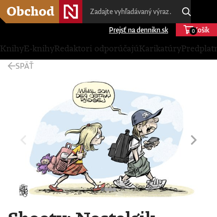
Prejsť na dennikn.sk
Košík
0
Knihy
E-knihy
Redaktori odporúčajú
Karikatúry
Predplat
SPÄŤ