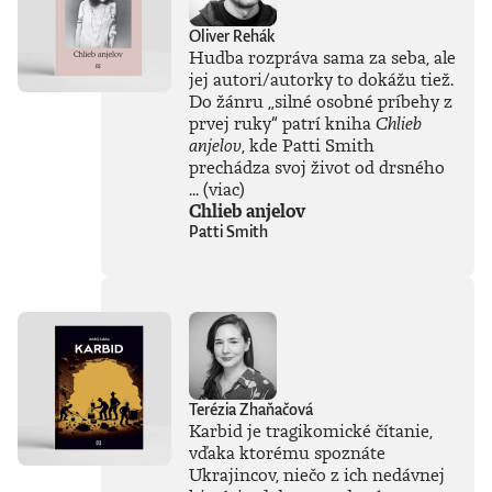
Oliver Rehák
Hudba rozpráva sama za seba, ale
jej autori/autorky to dokážu tiež.
Do žánru
„
silné osobné príbehy z
prvej ruky
“
patrí kniha
Chlieb
anjelov
, kde Patti Smith
prechádza svoj život od drsného
...
(viac)
Chlieb anjelov
Patti Smith
Terézia Zhaňačová
Karbid je tragikomické čítanie,
vďaka ktorému spoznáte
Ukrajincov, niečo z ich nedávnej