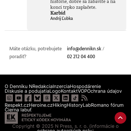
histórie, dobre sa zabavíte a na
konci trpko zaplačete.
Karbid
Andrij Ľubka
Máte otázku, potrebujete
info@dennikn.sk
/
poradiť?
02 212 04 400
O Denníku N
Redakcia
Inzercia
Hospodárenie
Diskusie a podujatia
Logo
Kontakt
VOP
Ochrana údajov
Respekt.cz
Heroine.cz
Hiking
HistoryLab
Romano fórum
Čierna labuť
Copyright © 2025 N Press, s. r. o. (informácie o
ochrane autorských práv
)