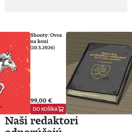
Shooty: Ovca
na koni
(10.5.2026)
99,00 €
DO KOŠÍKA
Naši redaktori