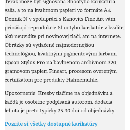
Teraz môže byť signovaná Shootyho karikatúra
vaša, a to na kvalitnom papieri vo formáte A3.
Denník N v spolupráci s Kanovits Fine Art vám
prinášajú reprodukcie Shootyho karikatúr v kvalite,
akú neuvidíte pri novinovej tlači, ani na internete.
Obrázky sú vytlačené najmodernejšou
technológiou, kvalitnými pigmentovými farbami
Epson Stylus Pro na bavlnenom archívnom 320-
gramovom papieri Fineart, procesom overeným
certifikátom pre produkty Hahnemühle.
Upozornenie: Kresby tlačíme na objednávku a
každá je osobitne podpísaná autorom, dodacia
lehota je preto typicky 25-30 dní od objednávky.
Pozrite si všetky dostupné karikatúry