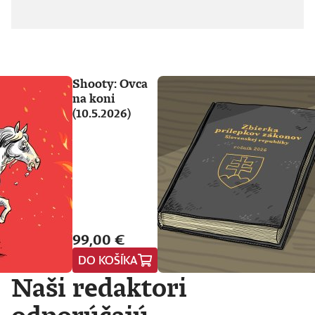
Shooty: Ovca
na koni
(10.5.2026)
99,00 €
DO KOŠÍKA
Naši redaktori