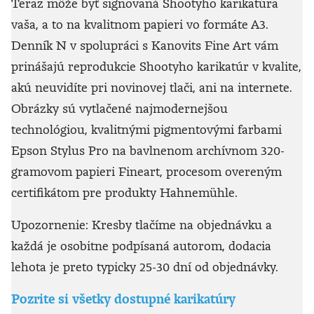
Teraz môže byť signovaná Shootyho karikatúra
vaša, a to na kvalitnom papieri vo formáte A3.
Denník N v spolupráci s Kanovits Fine Art vám
prinášajú reprodukcie Shootyho karikatúr v kvalite,
akú neuvidíte pri novinovej tlači, ani na internete.
Obrázky sú vytlačené najmodernejšou
technológiou, kvalitnými pigmentovými farbami
Epson Stylus Pro na bavlnenom archívnom 320-
gramovom papieri Fineart, procesom overeným
certifikátom pre produkty Hahnemühle.
Upozornenie: Kresby tlačíme na objednávku a
každá je osobitne podpísaná autorom, dodacia
lehota je preto typicky 25-30 dní od objednávky.
Pozrite si všetky dostupné karikatúry