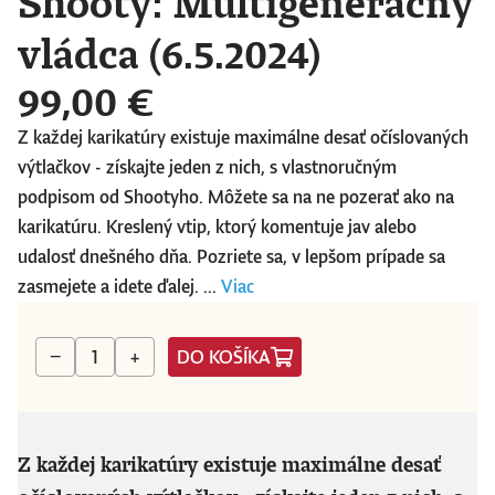
Shooty: Multigeneračný
vládca (6.5.2024)
99,00 €
Z každej karikatúry existuje maximálne desať očíslovaných
výtlačkov - získajte jeden z nich, s vlastnoručným
podpisom od Shootyho. Môžete sa na ne pozerať ako na
karikatúru. Kreslený vtip, ktorý komentuje jav alebo
udalosť dnešného dňa. Pozriete sa, v lepšom prípade sa
zasmejete a idete ďalej. ...
Viac
DO KOŠÍKA
−
+
Z každej karikatúry existuje maximálne desať