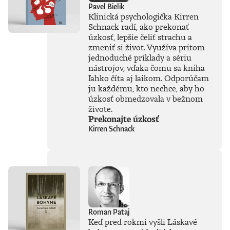
Pavel Bielik
Klinická psychologička Kirren
Schnack radí, ako prekonať
úzkosť, lepšie čeliť strachu a
zmeniť si život. Využíva pritom
jednoduché príklady a sériu
nástrojov, vďaka čomu sa kniha
ľahko číta aj laikom. Odporúčam
ju každému, kto nechce, aby ho
úzkosť obmedzovala v bežnom
živote.
Prekonajte úzkosť
Kirren Schnack
Roman Pataj
Keď pred rokmi vyšli Láskavé