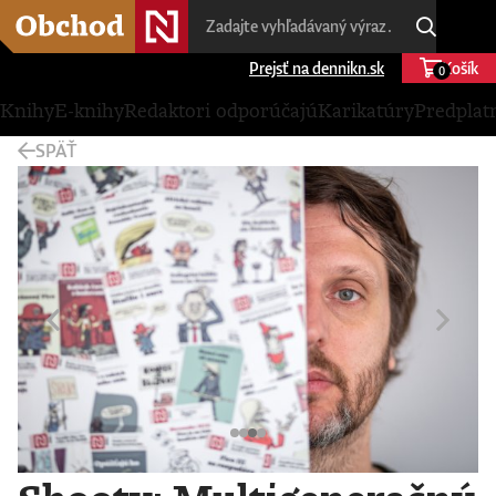
Prejsť na dennikn.sk
Košík
0
Knihy
E-knihy
Redaktori odporúčajú
Karikatúry
Predplat
SPÄŤ