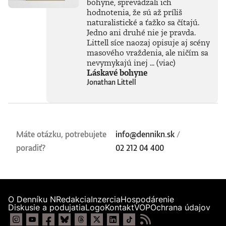
bohyne, sprevádzali ich
hodnotenia, že sú až príliš
naturalistické a ťažko sa čítajú.
Jedno ani druhé nie je pravda.
Littell síce naozaj opisuje aj scény
masového vraždenia, ale ničím sa
nevymykajú inej ...
(viac)
Láskavé bohyne
Jonathan Littell
Máte otázku, potrebujete
info@dennikn.sk
/
poradiť?
02 212 04 400
O Denníku N
Redakcia
Inzercia
Hospodárenie
Diskusie a podujatia
Logo
Kontakt
VOP
Ochrana údajov