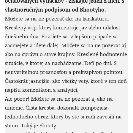
očíslovaných výtlačkov - získajte jeden z nich, s
vlastnoručným podpisom od Shootyho.
Môžete sa na ne pozerať ako na karikatúru.
Kreslený vtip, ktorý komentuje jav alebo udalosť
dnešného dňa. Pozriete sa, v lepšom prípade sa
zasmejete a idete ďalej. Môžete sa na ne pozerať aj
ako na správu o stave krajiny. Kreslené hodnotenie
situácie, v ktorej sa nachádzame. Deň po dni. S
neuveriteľnou presnosťou a prekvapivou pointou.
Častokrát jasnejšie, ako všetky vety, ktoré v ten deň
napíšu komentátori a analytici.
Ale pozor! Môžete sa na ne pozerať aj ako na
umenie. Čistá kresba, dokonalá kompozícia.
Jednoducho obraz, ktorý by ste si radi zavesili na
stenu. Taký je Shooty.