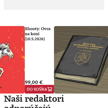
Shooty: Ovca
na koni
(10.5.2026)
99,00 €
DO KOŠÍKA
Naši redaktori