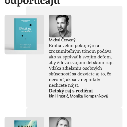
odporúčajú
Michal Červený
Kniha veľmi pokojným a
zrozumiteľným tónom podáva,
ako sa správať k svojim deťom,
aby žili vo svojom detskom raji.
Vďaka zdieľaniu osobných
skúseností sa dozviete aj to, čo
nerobiť, ak sa v nej nikdy
nechcete nájsť.
Detský raj s rodičmi
Ján Hrustič, Monika Kompaníková