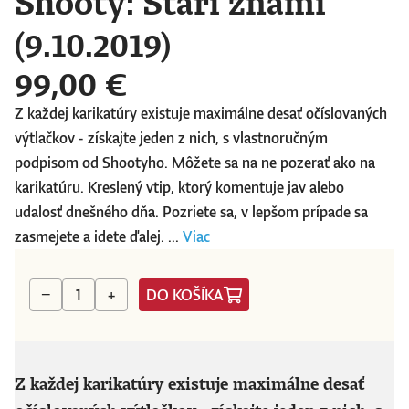
Shooty: Starí známi
(9.10.2019)
99,00 €
Z každej karikatúry existuje maximálne desať očíslovaných
výtlačkov - získajte jeden z nich, s vlastnoručným
podpisom od Shootyho. Môžete sa na ne pozerať ako na
karikatúru. Kreslený vtip, ktorý komentuje jav alebo
udalosť dnešného dňa. Pozriete sa, v lepšom prípade sa
zasmejete a idete ďalej. ...
Viac
DO KOŠÍKA
−
+
Z každej karikatúry existuje maximálne desať