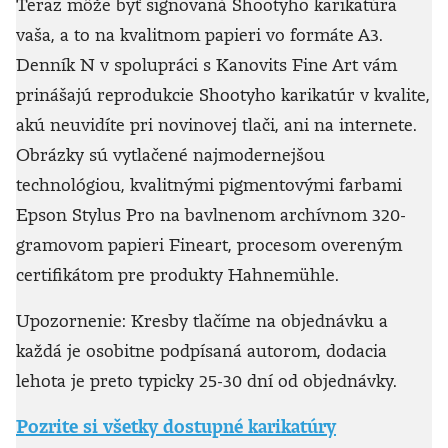
Teraz môže byť signovaná Shootyho karikatúra
vaša, a to na kvalitnom papieri vo formáte A3.
Denník N v spolupráci s Kanovits Fine Art vám
prinášajú reprodukcie Shootyho karikatúr v kvalite,
akú neuvidíte pri novinovej tlači, ani na internete.
Obrázky sú vytlačené najmodernejšou
technológiou, kvalitnými pigmentovými farbami
Epson Stylus Pro na bavlnenom archívnom 320-
gramovom papieri Fineart, procesom overeným
certifikátom pre produkty Hahnemühle.
Upozornenie: Kresby tlačíme na objednávku a
každá je osobitne podpísaná autorom, dodacia
lehota je preto typicky 25-30 dní od objednávky.
Pozrite si všetky dostupné karikatúry