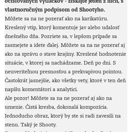
očíslovaných výtlačkov - získajte jeden z nich, s
vlastnoručným podpisom od Shootyho.
Môžete sa na ne pozerať ako na karikatúru.
Kreslený vtip, ktorý komentuje jav alebo udalosť
dnešného dňa. Pozriete sa, v lepšom prípade sa
zasmejete a idete ďalej. Môžete sa na ne pozerať aj
ako na správu o stave krajiny. Kreslené hodnotenie
situácie, v ktorej sa nachádzame. Deň po dni. S
neuveriteľnou presnosťou a prekvapivou pointou.
Častokrát jasnejšie, ako všetky vety, ktoré v ten deň
napíšu komentátori a analytici.
Ale pozor! Môžete sa na ne pozerať aj ako na
umenie. Čistá kresba, dokonalá kompozícia.
Jednoducho obraz, ktorý by ste si radi zavesili na
stenu. Taký je Shooty.