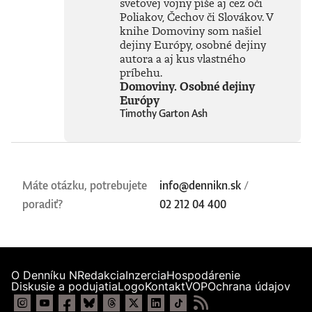
svetovej vojny píše aj cez oči
Poliakov, Čechov či Slovákov. V
knihe Domoviny som našiel
dejiny Európy, osobné dejiny
autora a aj kus vlastného
príbehu.
Domoviny. Osobné dejiny
Európy
Timothy Garton Ash
Máte otázku, potrebujete
info@dennikn.sk
/
poradiť?
02 212 04 400
O Denníku N
Redakcia
Inzercia
Hospodárenie
Diskusie a podujatia
Logo
Kontakt
VOP
Ochrana údajov