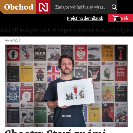
Prejsť na dennikn.sk
Košík
0
Knihy
E-knihy
Redaktori odporúčajú
Karikatúry
Predplat
SPÄŤ