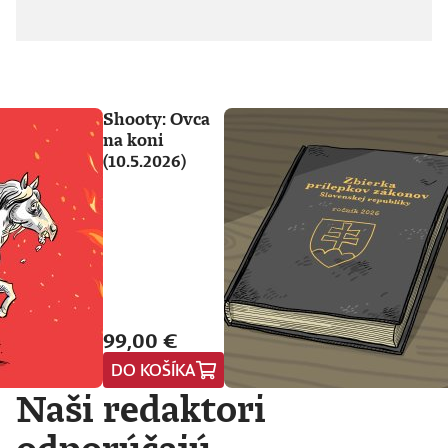
Shooty: Ovca
na koni
(10.5.2026)
99,00 €
DO KOŠÍKA
Naši redaktori