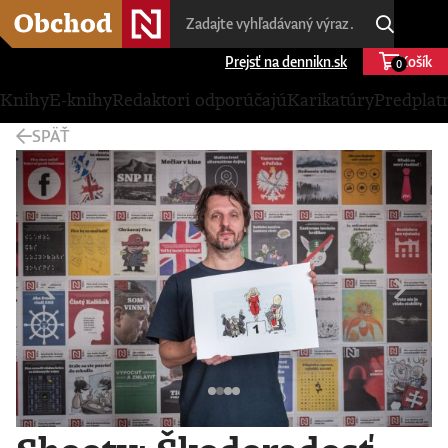
Prejsť na dennikn.sk
Košík
0
Knihy
E-knihy
Redaktori odporúčajú
Karikatúry
Predplat
SPÄŤ