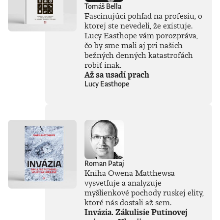
Tomáš Bella
Fascinujúci pohľad na profesiu, o
ktorej ste nevedeli, že existuje.
Lucy Easthope vám porozpráva,
čo by sme mali aj pri našich
bežných denných katastrofách
robiť inak.
Až sa usadí prach
Lucy Easthope
Roman Pataj
Kniha Owena Matthewsa
vysvetľuje a analyzuje
myšlienkové pochody ruskej elity,
ktoré nás dostali až sem.
Invázia. Zákulisie Putinovej