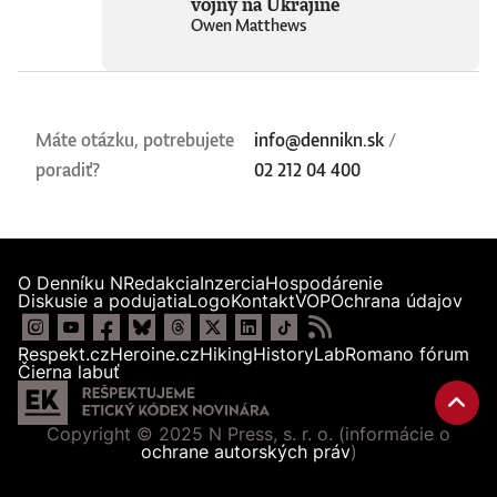
vojny na Ukrajine
Owen Matthews
Máte otázku, potrebujete
info@dennikn.sk
/
poradiť?
02 212 04 400
O Denníku N
Redakcia
Inzercia
Hospodárenie
Diskusie a podujatia
Logo
Kontakt
VOP
Ochrana údajov
Respekt.cz
Heroine.cz
Hiking
HistoryLab
Romano fórum
Čierna labuť
Copyright © 2025 N Press, s. r. o. (informácie o
ochrane autorských práv
)