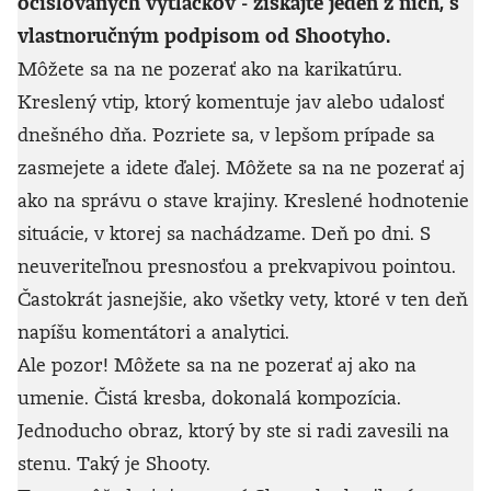
očíslovaných výtlačkov - získajte jeden z nich, s
vlastnoručným podpisom od Shootyho.
Môžete sa na ne pozerať ako na karikatúru.
Kreslený vtip, ktorý komentuje jav alebo udalosť
dnešného dňa. Pozriete sa, v lepšom prípade sa
zasmejete a idete ďalej. Môžete sa na ne pozerať aj
ako na správu o stave krajiny. Kreslené hodnotenie
situácie, v ktorej sa nachádzame. Deň po dni. S
neuveriteľnou presnosťou a prekvapivou pointou.
Častokrát jasnejšie, ako všetky vety, ktoré v ten deň
napíšu komentátori a analytici.
Ale pozor! Môžete sa na ne pozerať aj ako na
umenie. Čistá kresba, dokonalá kompozícia.
Jednoducho obraz, ktorý by ste si radi zavesili na
stenu. Taký je Shooty.