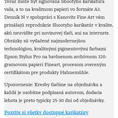
Teraz môže byť signovaná Shootyho karikatúra
vaša, a to na kvalitnom papieri vo formáte A3.
Denník N v spolupráci s Kanovits Fine Art vám
prinášajú reprodukcie Shootyho karikatúr v kvalite,
akú neuvidíte pri novinovej tlači, ani na internete.
Obrázky sú vytlačené najmodernejšou
technológiou, kvalitnými pigmentovými farbami
Epson Stylus Pro na bavlnenom archívnom 320-
gramovom papieri Fineart, procesom overeným
certifikátom pre produkty Hahnemühle.
Upozornenie: Kresby tlačíme na objednávku a
každá je osobitne podpísaná autorom, dodacia
lehota je preto typicky 25-30 dní od objednávky.
Pozrite si všetky dostupné karikatúry