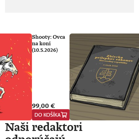
Shooty: Ovca
na koni
(10.5.2026)
99,00 €
DO KOŠÍKA
Naši redaktori