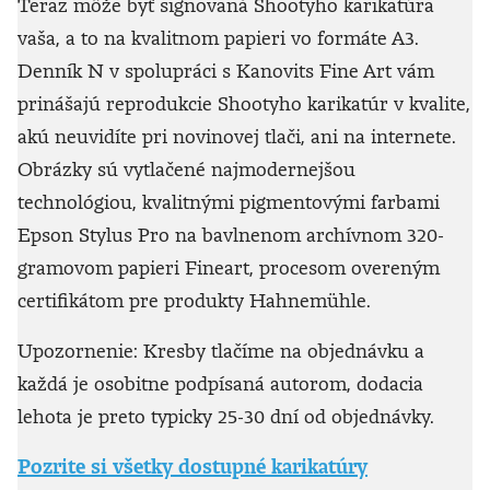
Teraz môže byť signovaná Shootyho karikatúra
vaša, a to na kvalitnom papieri vo formáte A3.
Denník N v spolupráci s Kanovits Fine Art vám
prinášajú reprodukcie Shootyho karikatúr v kvalite,
akú neuvidíte pri novinovej tlači, ani na internete.
Obrázky sú vytlačené najmodernejšou
technológiou, kvalitnými pigmentovými farbami
Epson Stylus Pro na bavlnenom archívnom 320-
gramovom papieri Fineart, procesom overeným
certifikátom pre produkty Hahnemühle.
Upozornenie: Kresby tlačíme na objednávku a
každá je osobitne podpísaná autorom, dodacia
lehota je preto typicky 25-30 dní od objednávky.
Pozrite si všetky dostupné karikatúry