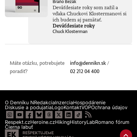
Braňo Bezák
Deväťdesiate roky som zažil a
vďaka Chuckovi Klostermanovi si
ich budem aj pamätať.
Deväťdesiate roky
Chuck Klosterman
Máte otázku, potrebujete
info@dennikn.sk
/
poradiť?
02 212 04 400
O Denníku N
Redakcia
Inzercia
Hospodárenie
Diskusie a podujatia
Logo
Kontakt
VOP
Ochrana údajov
Respekt.cz
Heroine.cz
Hiking
HistoryLab
Romano fórum
Čierna labuť