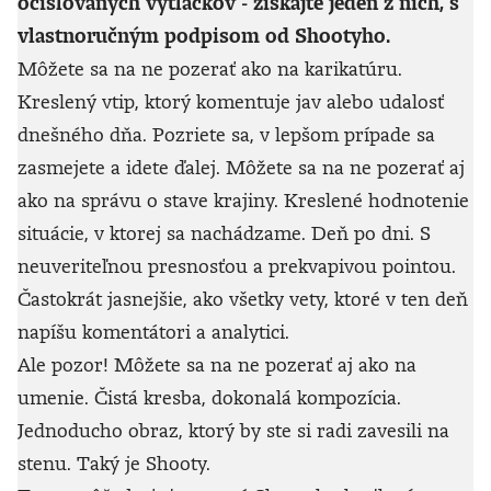
očíslovaných výtlačkov - získajte jeden z nich, s
vlastnoručným podpisom od Shootyho.
Môžete sa na ne pozerať ako na karikatúru.
Kreslený vtip, ktorý komentuje jav alebo udalosť
dnešného dňa. Pozriete sa, v lepšom prípade sa
zasmejete a idete ďalej. Môžete sa na ne pozerať aj
ako na správu o stave krajiny. Kreslené hodnotenie
situácie, v ktorej sa nachádzame. Deň po dni. S
neuveriteľnou presnosťou a prekvapivou pointou.
Častokrát jasnejšie, ako všetky vety, ktoré v ten deň
napíšu komentátori a analytici.
Ale pozor! Môžete sa na ne pozerať aj ako na
umenie. Čistá kresba, dokonalá kompozícia.
Jednoducho obraz, ktorý by ste si radi zavesili na
stenu. Taký je Shooty.