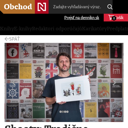
Prejsť na dennikn.sk
Košík
0
Knihy
E-knihy
Redaktori odporúčajú
Karikatúry
Predplat
SPÄŤ