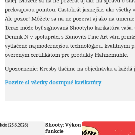
ďalej. Môžete sa na ne pozerať aj ako na správu o sta
prekvapivou pointou. Častokrát jasnejšie, ako všetky v
Ale pozor! Môžete sa na ne pozerať aj ako na umenie. 
Teraz môže byť signovaná Shootyho karikatúra vaša, a
Denník N v spolupráci s Kanovits Fine Art vám prináša
vytlačené najmodernejšou technológiou, kvalitnými
overeným certifikátom pre produkty Hahnemühle.
Upozornenie: Kresby tlačíme na objednávku a každá je
Pozrite si všetky dostupné karikatúry
Shooty: Výkon
funkcie