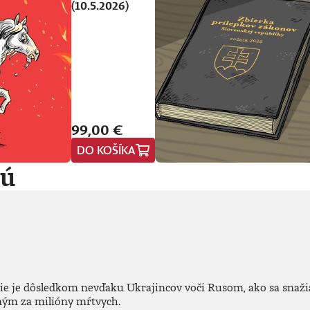
(10.5.2026)
99,00 €
DO KOŠÍKA
jú
ie je dôsledkom nevďaku Ukrajincov voči Rusom, ako sa snaž
ným za milióny mŕtvych.