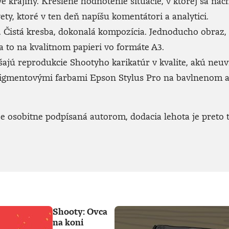
ve krajiny. Kreslené hodnotenie situácie, v ktorej sa n
ety, ktoré v ten deň napíšu komentátori a analytici.
Čistá kresba, dokonalá kompozícia. Jednoducho obraz, kto
 to na kvalitnom papieri vo formáte A3.
jú reprodukcie Shootyho karikatúr v kvalite, akú neuvid
 pigmentovými farbami Epson Stylus Pro na bavlnenom 
 osobitne podpísaná autorom, dodacia lehota je preto t
Shooty: Ovca
na koni