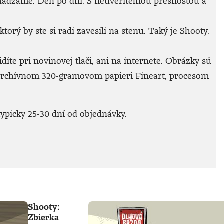
achádzame. Deň po dni. S neuveriteľnou presnosťou a
rý by ste si radi zavesili na stenu. Taký je Shooty.
íte pri novinovej tlači, ani na internete. Obrázky sú
archívnom 320-gramovom papieri Fineart, procesom
ypicky 25-30 dní od objednávky.
Shooty:
Zbierka