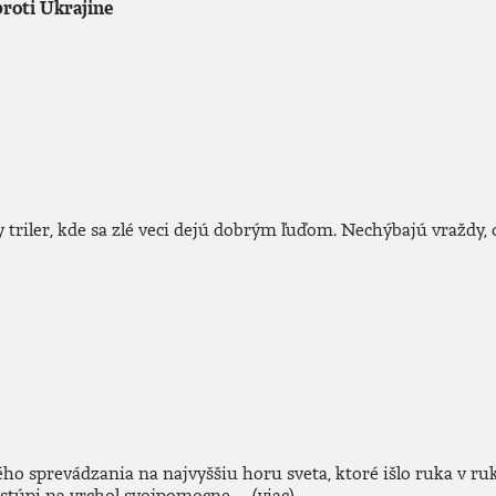
roti Ukrajine
 triler, kde sa zlé veci dejú dobrým ľuďom. Nechýbajú vraždy, 
 sprevádzania na najvyššiu horu sveta, ktoré išlo ruka v ruk
túpi na vrchol svojpomocne, ...
(viac)