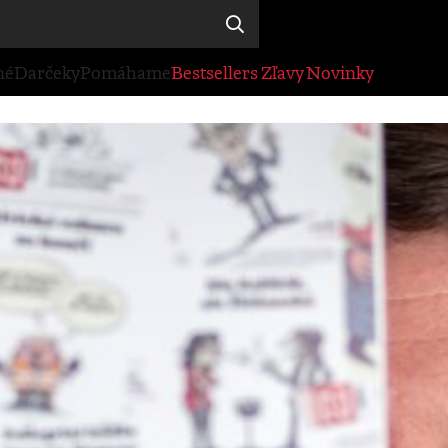
né
Darčeky
Pomáhame
Bestsellers
Zľavy
Novinky