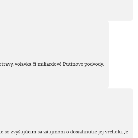
otravy, volavka či miliardové Putinove podvody.
e so zvyšujúcim sa záujmom o dosiahnutie jej vrcholu. Je