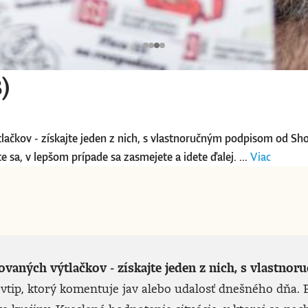
)
tlačkov - získajte jeden z nich, s vlastnoručným podpisom od Sh
 sa, v lepšom prípade sa zasmejete a idete ďalej. ...
Viac
lovaných výtlačkov - získajte jeden z nich, s vlast
vtip, ktorý komentuje jav alebo udalosť dnešného dňa. P