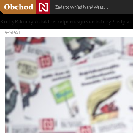
Knihy
E-knihy
Redaktori odporúčajú
Karikatúry
Predplat
SPÄŤ