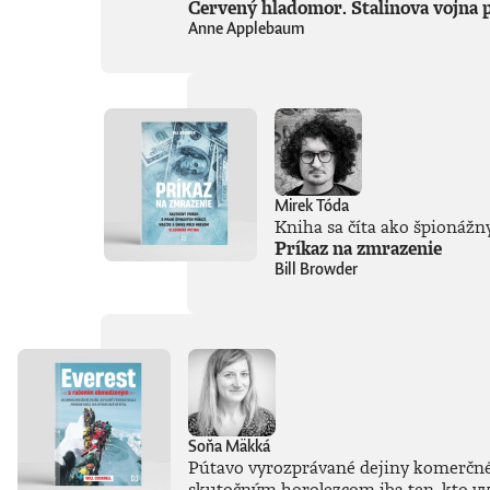
Červený hladomor. Stalinova vojna p
Anne Applebaum
Mirek Tóda
Kniha sa číta ako špionážny
Príkaz na zmrazenie
Bill Browder
Soňa Mäkká
Pútavo vyrozprávané dejiny komerčného
skutočným horolezcom iba ten, kto vys