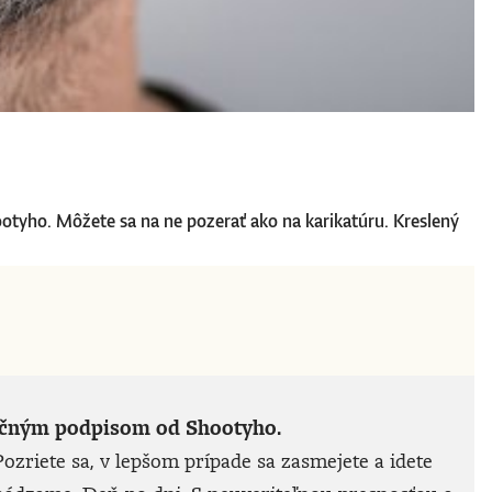
ootyho. Môžete sa na ne pozerať ako na karikatúru. Kreslený
noručným podpisom od Shootyho.
ozriete sa, v lepšom prípade sa zasmejete a idete