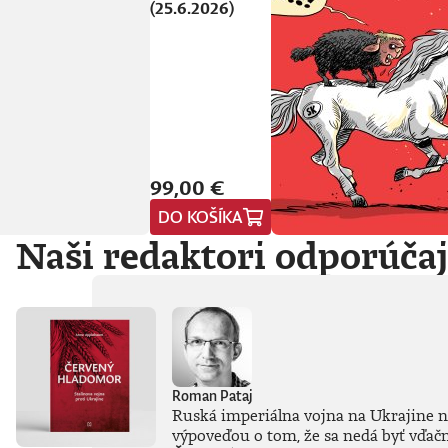
(25.6.2026)
99,00 €
DO KOŠÍKA
Naši redaktori odporúča
Roman Pataj
Ruská imperiálna vojna na Ukrajine n
výpoveďou o tom, že sa nedá byť vďač