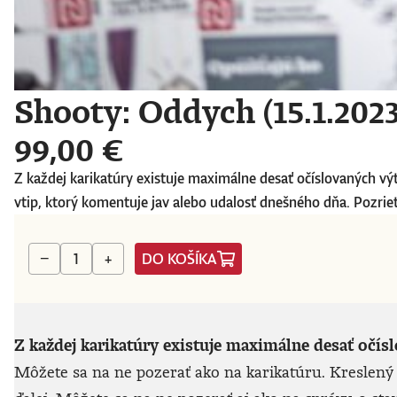
Shooty: Oddych (15.1.2023
99,00 €
Z každej karikatúry existuje maximálne desať očíslovaných vý
vtip, ktorý komentuje jav alebo udalosť dnešného dňa. Pozriete
DO KOŠÍKA
−
+
Z každej karikatúry existuje maximálne desať očís
Môžete sa na ne pozerať ako na karikatúru. Kreslený 