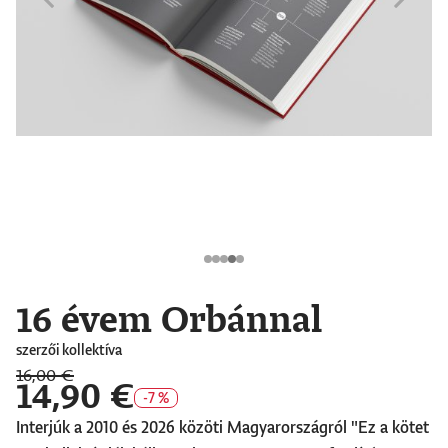
16 évem Orbánnal
szerzői kollektíva
16,00 €
14,90 €
-7 %
Interjúk a 2010 és 2026 közöti Magyarországról "Ez a kötet