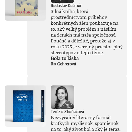
hraniciach, ktoré by
Rastislav Kačmár
sme pri jej
Silná kniha, ktorá
používaní mali
prostredníctvom príbehov
jasne stanoviť.V
konkrétnych žien poukazuje na
knihe Ako
to, aký veľký problém s násilím
premýšľať o umelej
na ženách má naša spoločnosť.
inteligencii autor
Poučné a dôležité, pretože aj v
čerpá zo svojich
bohatých
roku 2025 je verejný priestor plný
skúseností, keďže
stereotypov o tejto téme.
tejto téme sa
Bola to láska
venuje už od
Ria Gehrerová
začiatku 80. rokov.
Vyváženie prínosov
a hrozieb AI
považuje za
kľúčovú výzvu našej
doby. Jeho pohľady
sú často
nekonvenčné –
ChatGPT a
Terézia Zhaňačová
generatívnu AI
Nezvyčajný literárny formát
vníma len ako
krátkych myšlienok, spomienok
najnovšiu kapitolu
na to, aký život bol a aký je teraz,
v dlhom príbehu a