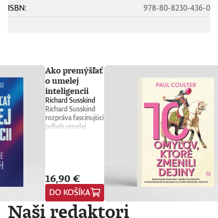
ISBN:
978-80-8230-436-0
Ako premýšľať
o umelej
inteligencii
Richard Susskind
Richard Susskind
rozpráva fascinujúci
príbeh umelej
inteligencie a
prináša stručného
sprievodcu, ktorý
nás núti
prehodnotiť
16,90 €
všetko, čo sme si o
nej doteraz mysleli.
DO KOŠÍKA
Vyvádza umelú
Naši redaktori
inteligenciu z prísne
strážených