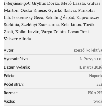
Interjúalanyok:
Gryllus Dorka, Mérő László, Gulyás
Márton, Ocskó Emese, Gyurkó Szilvia, Pankotai
Lili, Jeszenszky Géza, Schilling Árpád, Kapronczay
Stefánia, Szelényi Zsuzsanna, Kele János, Török
Zsolt, Kollai István, Varga Zoltán, Lovas Rozi,
Veiszer Alinda
Autor:
szerzői kollektíva
Vydavateľstvo:
N Press, s.r.o.
Dátum vydania:
11. marca 2026
Edícia:
Napunk
Počet strán:
352
Rozmer:
150 x 215
Väzba:
tvrdá