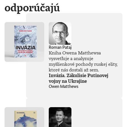
počítačových
odporúčajú
laboratórií
technologických
gigantov priamo do
nášho
každodenného
života. Od príchodu
systému ChatGPT
zaplavila verejnosť
Roman Pataj
vlna záujmu o AI,
Kniha Owena Matthewsa
no zároveň
vysvetľuje a analyzuje
zavládol zmätok.
myšlienkové pochody ruskej elity,
Čo vlastne umelá
inteligencia dokáže
ktoré nás dostali až sem.
a kde sú jej limity?
Invázia. Zákulisie Putinovej
Čo nás ešte len
vojny na Ukrajine
čaká? Je pre ľudstvo
Owen Matthews
spásou alebo
najväčšou
existenčnou
hrozbou? Susskind
sa nevyhýba ani
pálčivým otázkam
o regulácii a
morálnych