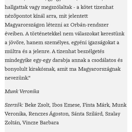
hallgattak vagy megszólaltak - a kötet tizenhat
nézőpontot kínál arra, mit jelentett
Magyarországon létezni az Orbán-rendszer
éveiben. A történetekkel nem válaszokat kerestünk
a jövőre, hanem személyes, egyéni igazságokat a
múltra és a jelenre. A tizenhat beszélgetés
mindegyike egy-egy darabja annak a csodálatos és
bonyolult kirakósnak, amit ma Magyarországnak
nevezünk."
Munk Veronika
Szerzők:
Beke Zsolt, Ibos Emese, Finta Márk, Munk
Veronika, Renczes Ágoston, Sánta Szilárd, Szalay
Zoltán, Vincze Barbara