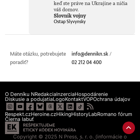
keď ste práve na Ukrajine a ničia
tvrdí, že sme stále
váš domov.
iba na začiatku
Slovník vojny
skutočného
technického
Ostap Slyvynsky
rozmachu.
Naznačuje, že
technológie, ktoré
ešte neboli ani
vynájdené,
Máte otázku, potrebujete
info@dennikn.sk
/
ovplyvnia naše
životy v 30. rokoch
poradiť?
02 212 04 400
tohto storočia
oveľa zásadnejšie
než čokoľvek, čo
máme k dispozícii
dnes. Otvára tým
O Denníku N
Redakcia
Inzercia
Hospodárenie
fascinujúcu diskusiu
Diskusie a podujatia
Logo
Kontakt
VOP
Ochrana údajov
o možnostiach
vedomých strojov,
o veľkolepých
Respekt.cz
Heroine.cz
Hiking
HistoryLab
Romano fórum
virtuálnych svetoch
Čierna labuť
a o vplyve AI na
samotnú evolúciu
človeka.Knihu
Copyright © 2025 N Press, s. r. o. (informácie o
preložil Marián