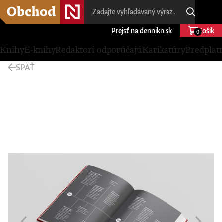
Prejsť na dennikn.sk
Košík
0
Knihy
E-knihy
Redaktori odporúčajú
Karikatúry
Predplat
SPÄŤ