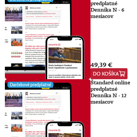
predplatné
Denníka N - 6
mesiacov
49,39 €
DO KOŠÍKA
Štandard online
Darčekové predplatné
predplatné
Denníka N - 12
mesiacov