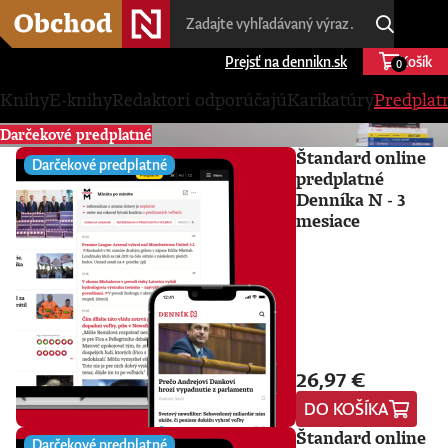
Prejsť na dennikn.sk
Košík
0
Knihy
E-knihy
Redaktori odporúčajú
Karikatúry
Predplat
Darčekové predplatné
Štandard online
Darčekové predplatné
predplatné
Denníka N - 3
mesiace
26,97 €
DO KOŠÍKA
Štandard online
Darčekové predplatné