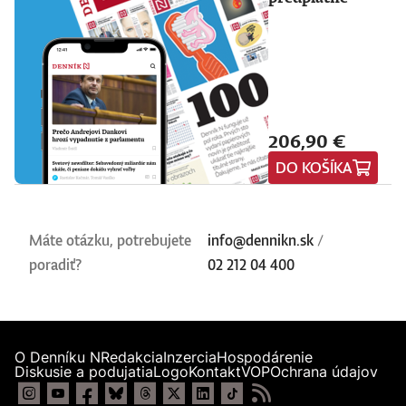
206,90 €
DO KOŠÍKA
Máte otázku, potrebujete
info@dennikn.sk
/
poradiť?
02 212 04 400
O Denníku N
Redakcia
Inzercia
Hospodárenie
Diskusie a podujatia
Logo
Kontakt
VOP
Ochrana údajov