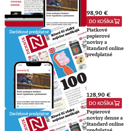
98,90 €
DO KOŠÍKA
Piatkové
Darčekové predplatné
papierové
noviny a
štandard online
predplatné
128,90 €
DO KOŠÍKA
Papierové
Darčekové predplatné
noviny denne a
štandard online
predplatné