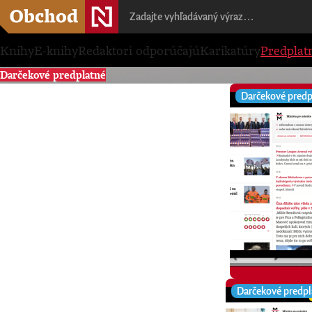
Knihy
E-knihy
Redaktori odporúčajú
Karikatúry
Predplat
Darčekové predplatné
Darčekové predp
Darčekové predpl