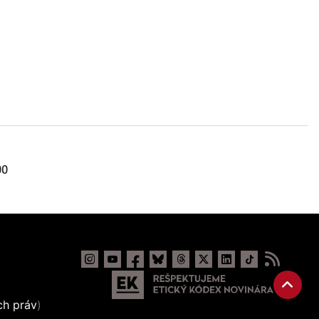
00
ch práv
)