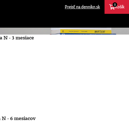
0
Prejsť na dennikn.sk
Košík
a N - 3 mesiace
 N - 6 mesiacov