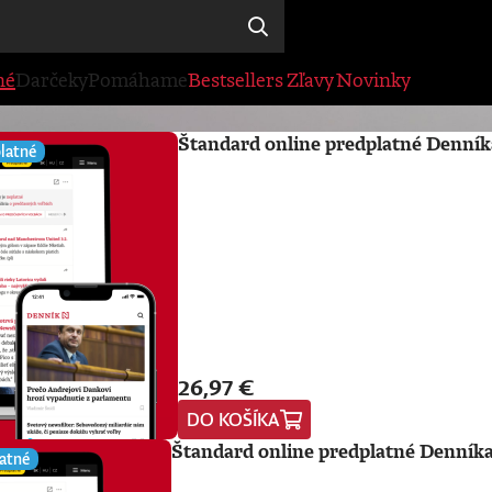
né
Darčeky
Pomáhame
Bestsellers
Zľavy
Novinky
Štandard online predplatné Denník
latné
26,97 €
DO KOŠÍKA
Štandard online predplatné Denníka
atné