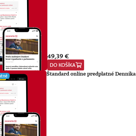
49,39 €
DO KOŠÍKA
Štandard online predplatné Denníka
atné