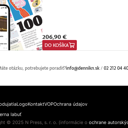
206,90 €
DO KOŠÍKA
áte otázku, potrebujete poradiť?
info@dennikn.sk
/
02 212 04 4
odujatia
Logo
Kontakt
VOP
Ochrana údajov
erna labuť
ht © 2025 N Press, s. r. o. (informácie o
ochrane autorský