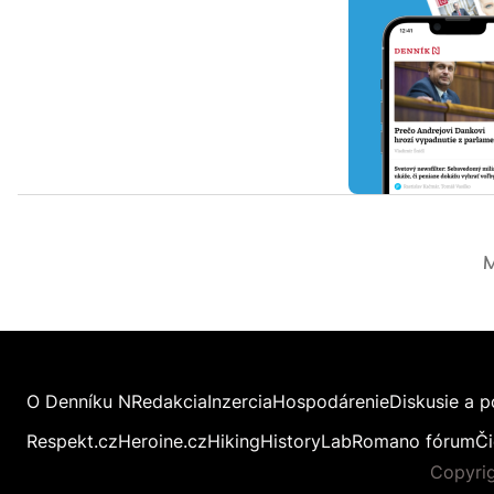
M
O Denníku N
Redakcia
Inzercia
Hospodárenie
Diskusie a p
Respekt.cz
Heroine.cz
Hiking
HistoryLab
Romano fórum
Či
Copyrig