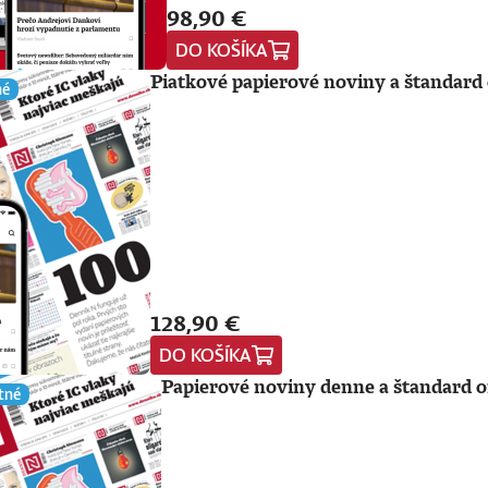
98,90 €
DO KOŠÍKA
Piatkové papierové noviny a štandard 
né
128,90 €
DO KOŠÍKA
Papierové noviny denne a štandard o
tné