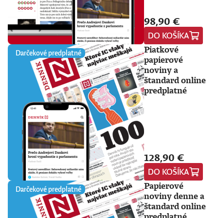
98,90 €
DO KOŠÍKA
Piatkové
Darčekové predplatné
papierové
noviny a
štandard online
predplatné
128,90 €
DO KOŠÍKA
Papierové
Darčekové predplatné
noviny denne a
štandard online
predplatné