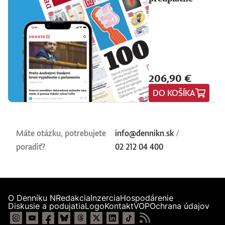
206,90 €
DO KOŠÍKA
Máte otázku, potrebujete
info@dennikn.sk
/
poradiť?
02 212 04 400
O Denníku N
Redakcia
Inzercia
Hospodárenie
Diskusie a podujatia
Logo
Kontakt
VOP
Ochrana údajov