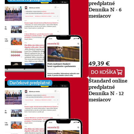
predplatné
Denníka N - 6
mesiacov
49,39 €
DO KOŠÍKA
Štandard online
Darčekové predplatné
predplatné
Denníka N - 12
mesiacov