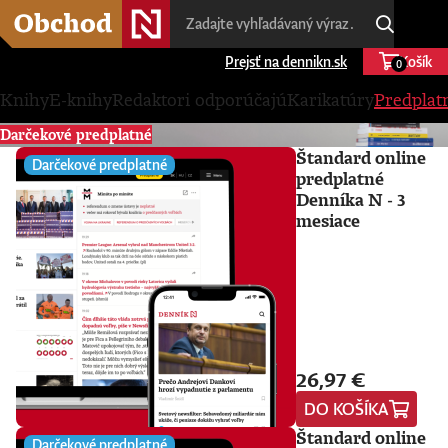
Prejsť na dennikn.sk
Košík
0
Knihy
E-knihy
Redaktori odporúčajú
Karikatúry
Predplat
Darčekové predplatné
Štandard online
Darčekové predplatné
predplatné
Denníka N - 3
mesiace
26,97 €
DO KOŠÍKA
Štandard online
Darčekové predplatné