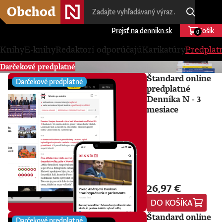
Prejsť na dennikn.sk
Košík
0
Knihy
E-knihy
Redaktori odporúčajú
Karikatúry
Predplat
Darčekové predplatné
Štandard online
Darčekové predplatné
predplatné
Denníka N - 3
mesiace
26,97 €
DO KOŠÍKA
Štandard online
Darčekové predplatné