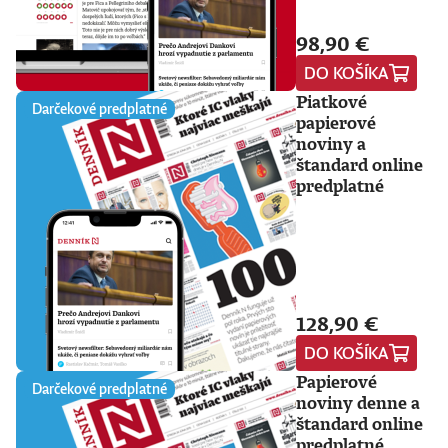
98,90 €
DO KOŠÍKA
Piatkové
Darčekové predplatné
papierové
noviny a
štandard online
predplatné
128,90 €
DO KOŠÍKA
Papierové
Darčekové predplatné
noviny denne a
štandard online
predplatné