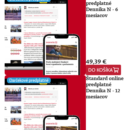
predplatné
Denníka N - 6
mesiacov
49,39 €
DO KOŠÍKA
Štandard online
Darčekové predplatné
predplatné
Denníka N - 12
mesiacov