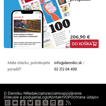
206,90 €
DO KOŠÍKA
Máte otázku, potrebujete
info@dennikn.sk
/
poradiť?
02 212 04 400
O Denníku N
Redakcia
Inzercia
Hospodárenie
Diskusie a podujatia
Logo
Kontakt
VOP
Ochrana údajov