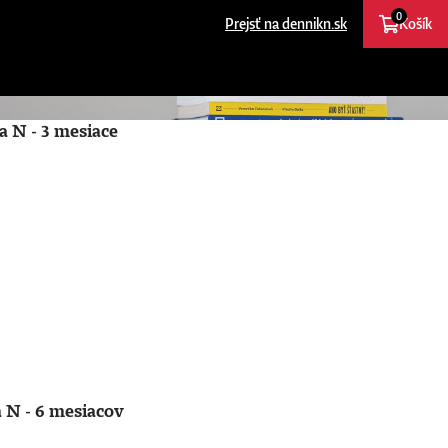
0
Prejsť na dennikn.sk
Košík
a N - 3 mesiace
 N - 6 mesiacov