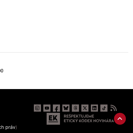
00
ch práv
)