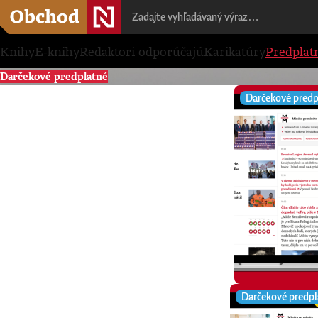
Knihy
E-knihy
Redaktori odporúčajú
Karikatúry
Predplat
Darčekové predplatné
Darčekové predp
Darčekové predpl