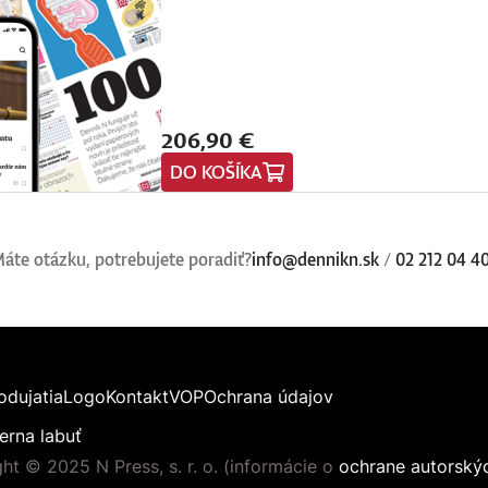
206,90 €
DO KOŠÍKA
áte otázku, potrebujete poradiť?
info@dennikn.sk
/
02 212 04 4
odujatia
Logo
Kontakt
VOP
Ochrana údajov
erna labuť
ht © 2025 N Press, s. r. o. (informácie o
ochrane autorský