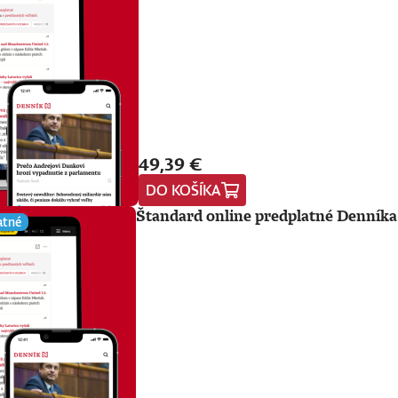
49,39 €
DO KOŠÍKA
Štandard online predplatné Denníka
atné