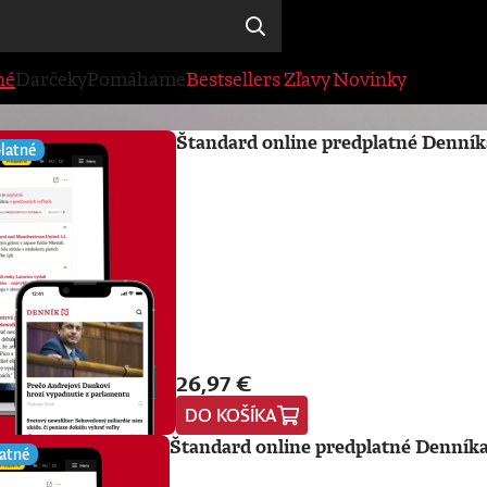
né
Darčeky
Pomáhame
Bestsellers
Zľavy
Novinky
Štandard online predplatné Denník
latné
26,97 €
DO KOŠÍKA
Štandard online predplatné Denníka
atné