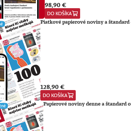
98,90 €
DO KOŠÍKA
Piatkové papierové noviny a štandard 
né
128,90 €
DO KOŠÍKA
Papierové noviny denne a štandard o
tné