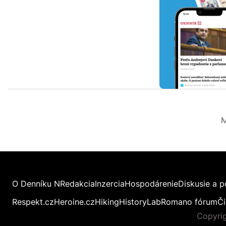
M
O Denníku N
Redakcia
Inzercia
Hospodárenie
Diskusie a p
Respekt.cz
Heroine.cz
Hiking
HistoryLab
Romano fórum
Či
Copyrig