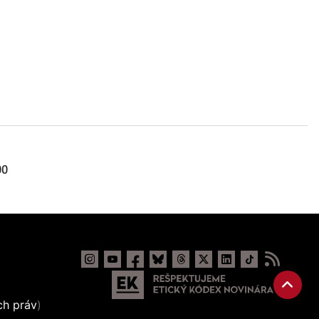
00
ch práv
)