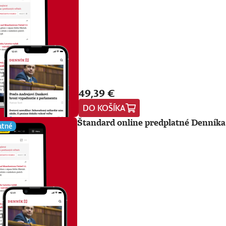
49,39 €
DO KOŠÍKA
Štandard online predplatné Denníka
atné