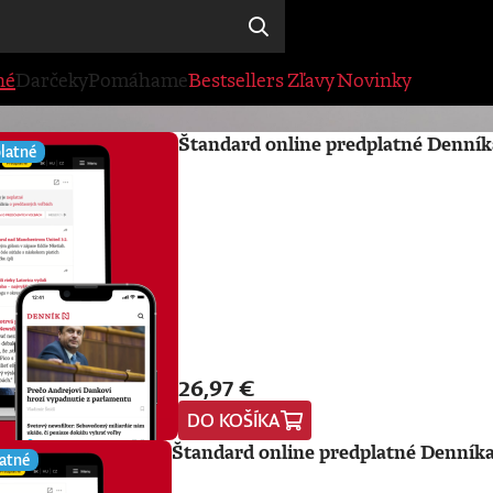
né
Darčeky
Pomáhame
Bestsellers
Zľavy
Novinky
Štandard online predplatné Denník
latné
26,97 €
DO KOŠÍKA
Štandard online predplatné Denníka
atné