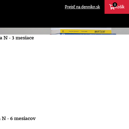
0
Prejsť na dennikn.sk
Košík
a N - 3 mesiace
 N - 6 mesiacov