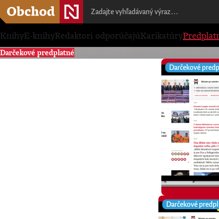
Knihy
E-knihy
Redaktori odporúčajú
Karikatúry
Predplat
Darčekové predplatné
Darčekové predp
Darčekové predpl