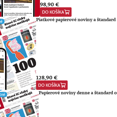
98,90 €
DO KOŠÍKA
Piatkové papierové noviny a štandard 
né
128,90 €
DO KOŠÍKA
Papierové noviny denne a štandard o
tné