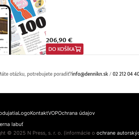
206,90 €
DO KOŠÍKA
áte otázku, potrebujete poradiť?
info@dennikn.sk
/
02 212 04 4
odujatia
Logo
Kontakt
VOP
Ochrana údajov
erna labuť
ht © 2025 N Press, s. r. o. (informácie o
ochrane autorský