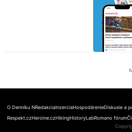
M
O Denníku N
Redakcia
Inzercia
Hospodárenie
Diskusie a p
Respekt.cz
Heroine.cz
Hiking
HistoryLab
Romano fórum
Či
Copyrig