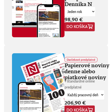
Denníka N
fanúšikovia aj
kritika dávajú palec
hore. Hrá pred
tisíckami ľudí na
98,90 €
festivaloch, vo
DO KOŠÍKA
vypredaných sálach
aj v malých
punkových
kluboch. 11
stretnutí, 25 hodín
materiálu. Dvaja
ľudia, ktorí sa
predtým nepoznali,
Darčekové predplatné
vedú intenzívny
Papierové noviny
dialóg o hudbe a
denne alebo
stave sveta. V
štrnástich
piatkové noviny
tematicky
+ štandardné online
zameraných
predplatné
kapitolách príde
okrem iného reč na
punk, trap,
206,90 €
rock’n’roll, Beatles,
Sex Pistols,
DO KOŠÍKA
Dostojevského,