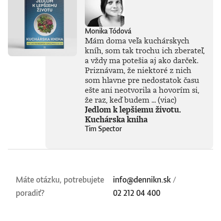
Monika Tódová
Mám doma veľa kuchárskych
kníh, som tak trochu ich zberateľ,
a vždy ma potešia aj ako darček.
Priznávam, že niektoré z nich
som hlavne pre nedostatok času
ešte ani neotvorila a hovorím si,
že raz, keď budem ...
(viac)
Jedlom k lepšiemu životu.
Kuchárska kniha
Tim Spector
Máte otázku, potrebujete
info@dennikn.sk
/
poradiť?
02 212 04 400