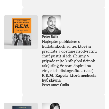
súčasťou
tejto knihy, získal
Patrik Garaj
Novinársku cenu.
Peter Bálik
Najlepšie publikácie o
hudobníkoch sú tie, ktoré si
prečítate a dostane neodvratnú
chuť pustiť si ich albumy. V
prípade tejto knihy bol účinok
taký silný, že som doplnil na
vinyle ich diskografiu. ...
(viac)
R.E.M. Kapela, ktorá nechcela
byť slávna
Peter Ames Carlin