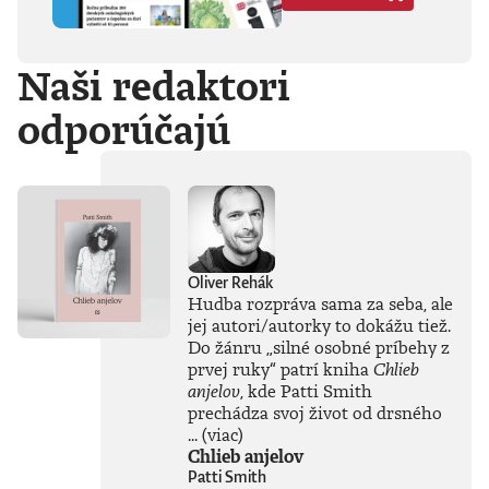
Hegela, Boha, GG
Allina, Biafru,
duchovno,
Naši redaktori
psychické diagnózy,
lásku, násilie,
odporúčajú
rómstvo, working
class, anarchizmus,
okultizmus,
socializmus,
fašizmus, revolúciu,
politickú
imagináciu, Garáže,
gitaru, klavír,
mamu, otca aj
Oliver Rehák
brata.Štyri
Hudba rozpráva sama za seba, ale
medzihry vo forme
jej autori/autorky to dokážu tiež.
posluchových
Do žánru
„
silné osobné príbehy z
jukeboxov testujú
prvej ruky
“
patrí kniha
Chlieb
Denisov hudobný
anjelov
, kde Patti Smith
rozhľad. Body
prechádza svoj život od drsného
pozbiera takmer za
všetko.Za rozhovor
...
(viac)
s Denisom Bangom
Chlieb anjelov
o Beatles, ktorý je
Patti Smith