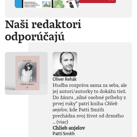
Hegela, Boha, GG
Allina, Biafru,
duchovno,
Naši redaktori
psychické diagnózy,
lásku, násilie,
odporúčajú
rómstvo, working
class, anarchizmus,
okultizmus,
socializmus,
fašizmus, revolúciu,
politickú
imagináciu, Garáže,
gitaru, klavír,
mamu, otca aj
Oliver Rehák
brata.Štyri
Hudba rozpráva sama za seba, ale
medzihry vo forme
jej autori/autorky to dokážu tiež.
posluchových
Do žánru
„
silné osobné príbehy z
jukeboxov testujú
prvej ruky
“
patrí kniha
Chlieb
Denisov hudobný
anjelov
, kde Patti Smith
rozhľad. Body
prechádza svoj život od drsného
pozbiera takmer za
všetko.Za rozhovor
...
(viac)
s Denisom Bangom
Chlieb anjelov
o Beatles, ktorý je
Patti Smith