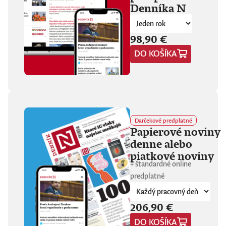
Denníka N
fanúšikovia aj
kritika dávajú palec
hore. Hrá pred
tisíckami ľudí na
98,90 €
festivaloch, vo
DO KOŠÍKA
vypredaných sálach
aj v malých
punkových
kluboch. 11
stretnutí, 25 hodín
materiálu. Dvaja
ľudia, ktorí sa
predtým nepoznali,
Darčekové predplatné
vedú intenzívny
Papierové noviny
dialóg o hudbe a
denne alebo
stave sveta. V
štrnástich
piatkové noviny
tematicky
+ štandardné online
zameraných
predplatné
kapitolách príde
okrem iného reč na
punk, trap,
206,90 €
rock’n’roll, Beatles,
Sex Pistols,
DO KOŠÍKA
Dostojevského,