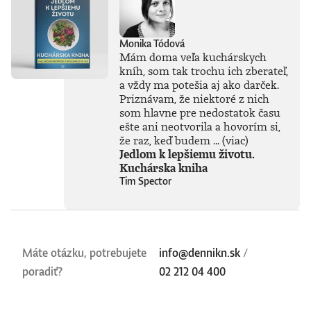
Monika Tódová
Mám doma veľa kuchárskych
kníh, som tak trochu ich zberateľ,
a vždy ma potešia aj ako darček.
Priznávam, že niektoré z nich
som hlavne pre nedostatok času
ešte ani neotvorila a hovorím si,
že raz, keď budem ...
(viac)
Jedlom k lepšiemu životu.
Kuchárska kniha
Tim Spector
Máte otázku, potrebujete
info@dennikn.sk
/
poradiť?
02 212 04 400