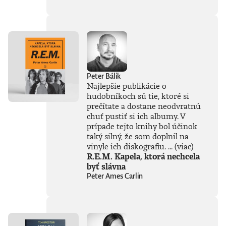
súčasťou
tejto knihy, získal
Patrik Garaj
Novinársku cenu.
Peter Bálik
Najlepšie publikácie o
hudobníkoch sú tie, ktoré si
prečítate a dostane neodvratnú
chuť pustiť si ich albumy. V
prípade tejto knihy bol účinok
taký silný, že som doplnil na
vinyle ich diskografiu. ...
(viac)
R.E.M. Kapela, ktorá nechcela
byť slávna
Peter Ames Carlin