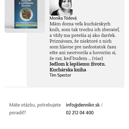
Monika Tódová
Mám doma veľa kuchárskych
kníh, som tak trochu ich zberateľ,
a vždy ma potešia aj ako darček.
Priznávam, že niektoré z nich
som hlavne pre nedostatok času
ešte ani neotvorila a hovorím si,
že raz, keď budem ...
(viac)
Jedlom k lepšiemu životu.
Kuchárska kniha
Tim Spector
Máte otázku, potrebujete
info@dennikn.sk
/
poradiť?
02 212 04 400