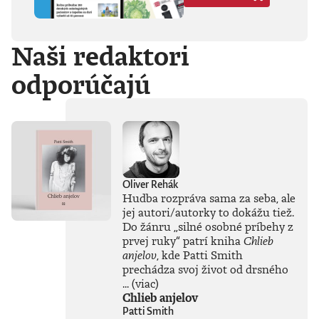
Hegela, Boha, GG
Allina, Biafru,
duchovno,
Naši redaktori
psychické diagnózy,
lásku, násilie,
odporúčajú
rómstvo, working
class, anarchizmus,
okultizmus,
socializmus,
fašizmus, revolúciu,
politickú
imagináciu, Garáže,
gitaru, klavír,
mamu, otca aj
Oliver Rehák
brata.Štyri
Hudba rozpráva sama za seba, ale
medzihry vo forme
jej autori/autorky to dokážu tiež.
posluchových
Do žánru
„
silné osobné príbehy z
jukeboxov testujú
prvej ruky
“
patrí kniha
Chlieb
Denisov hudobný
anjelov
, kde Patti Smith
rozhľad. Body
prechádza svoj život od drsného
pozbiera takmer za
všetko.Za rozhovor
...
(viac)
s Denisom Bangom
Chlieb anjelov
o Beatles, ktorý je
Patti Smith