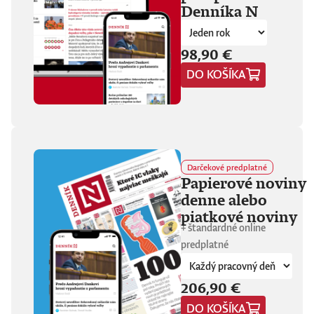
Denníka N
fanúšikovia aj
kritika dávajú palec
hore. Hrá pred
tisíckami ľudí na
98,90 €
festivaloch, vo
DO KOŠÍKA
vypredaných sálach
aj v malých
punkových
kluboch. 11
stretnutí, 25 hodín
materiálu. Dvaja
ľudia, ktorí sa
predtým nepoznali,
Darčekové predplatné
vedú intenzívny
Papierové noviny
dialóg o hudbe a
denne alebo
stave sveta. V
štrnástich
piatkové noviny
tematicky
+ štandardné online
zameraných
predplatné
kapitolách príde
okrem iného reč na
punk, trap,
206,90 €
rock’n’roll, Beatles,
Sex Pistols,
DO KOŠÍKA
Dostojevského,