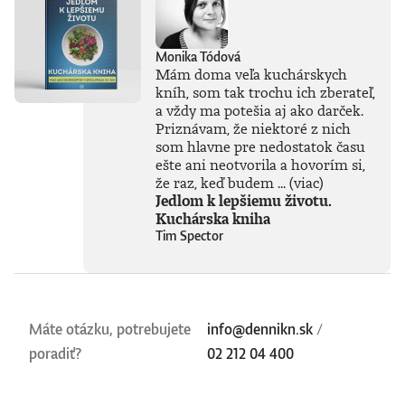
Monika Tódová
Mám doma veľa kuchárskych
kníh, som tak trochu ich zberateľ,
a vždy ma potešia aj ako darček.
Priznávam, že niektoré z nich
som hlavne pre nedostatok času
ešte ani neotvorila a hovorím si,
že raz, keď budem ...
(viac)
Jedlom k lepšiemu životu.
Kuchárska kniha
Tim Spector
Máte otázku, potrebujete
info@dennikn.sk
/
poradiť?
02 212 04 400