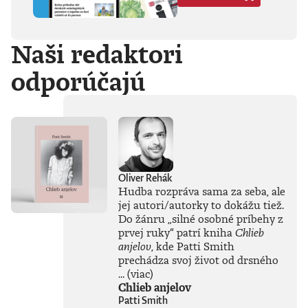
Hegela, Boha, GG
Allina, Biafru,
duchovno,
Naši redaktori
psychické diagnózy,
lásku, násilie,
odporúčajú
rómstvo, working
class, anarchizmus,
okultizmus,
socializmus,
fašizmus, revolúciu,
politickú
imagináciu, Garáže,
gitaru, klavír,
mamu, otca aj
Oliver Rehák
brata.Štyri
Hudba rozpráva sama za seba, ale
medzihry vo forme
jej autori/autorky to dokážu tiež.
posluchových
Do žánru
„
silné osobné príbehy z
jukeboxov testujú
prvej ruky
“
patrí kniha
Chlieb
Denisov hudobný
anjelov
, kde Patti Smith
rozhľad. Body
prechádza svoj život od drsného
pozbiera takmer za
všetko.Za rozhovor
...
(viac)
s Denisom Bangom
Chlieb anjelov
o Beatles, ktorý je
Patti Smith