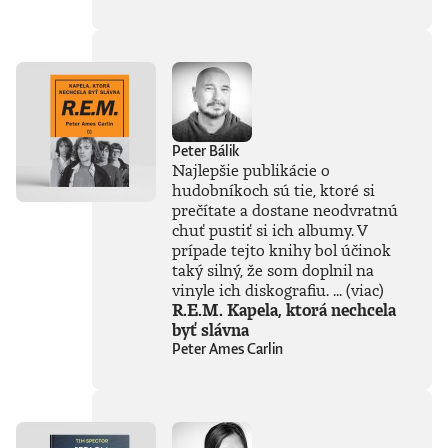
súčasťou
tejto knihy, získal
Patrik Garaj
Novinársku cenu.
Peter Bálik
Najlepšie publikácie o
hudobníkoch sú tie, ktoré si
prečítate a dostane neodvratnú
chuť pustiť si ich albumy. V
prípade tejto knihy bol účinok
taký silný, že som doplnil na
vinyle ich diskografiu. ...
(viac)
R.E.M. Kapela, ktorá nechcela
byť slávna
Peter Ames Carlin