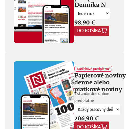
Denníka N
fanúšikovia aj
kritika dávajú palec
hore. Hrá pred
tisíckami ľudí na
98,90 €
festivaloch, vo
DO KOŠÍKA
vypredaných sálach
aj v malých
punkových
kluboch. 11
stretnutí, 25 hodín
materiálu. Dvaja
ľudia, ktorí sa
predtým nepoznali,
Darčekové predplatné
vedú intenzívny
Papierové noviny
dialóg o hudbe a
denne alebo
stave sveta. V
štrnástich
piatkové noviny
tematicky
+ štandardné online
zameraných
predplatné
kapitolách príde
okrem iného reč na
punk, trap,
206,90 €
rock’n’roll, Beatles,
Sex Pistols,
DO KOŠÍKA
Dostojevského,