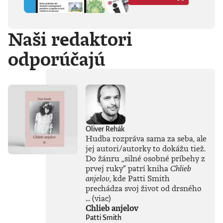
Hegela, Boha, GG
Allina, Biafru,
duchovno,
Naši redaktori
psychické diagnózy,
lásku, násilie,
odporúčajú
rómstvo, working
class, anarchizmus,
okultizmus,
socializmus,
fašizmus, revolúciu,
politickú
imagináciu, Garáže,
gitaru, klavír,
mamu, otca aj
Oliver Rehák
brata.Štyri
Hudba rozpráva sama za seba, ale
medzihry vo forme
jej autori/autorky to dokážu tiež.
posluchových
Do žánru
„
silné osobné príbehy z
jukeboxov testujú
prvej ruky
“
patrí kniha
Chlieb
Denisov hudobný
anjelov
, kde Patti Smith
rozhľad. Body
prechádza svoj život od drsného
pozbiera takmer za
všetko.Za rozhovor
...
(viac)
s Denisom Bangom
Chlieb anjelov
o Beatles, ktorý je
Patti Smith