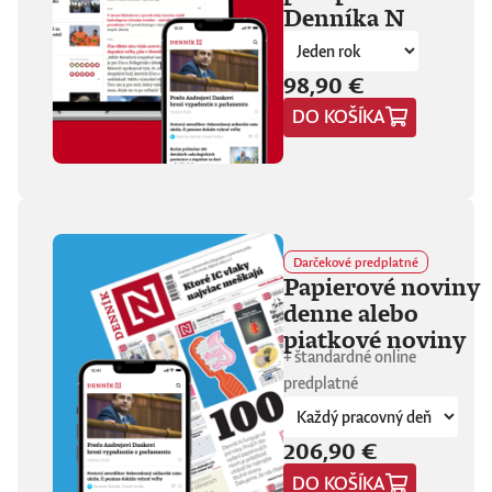
Denníka N
fanúšikovia aj
kritika dávajú palec
hore. Hrá pred
tisíckami ľudí na
98,90 €
festivaloch, vo
DO KOŠÍKA
vypredaných sálach
aj v malých
punkových
kluboch. 11
stretnutí, 25 hodín
materiálu. Dvaja
ľudia, ktorí sa
predtým nepoznali,
Darčekové predplatné
vedú intenzívny
Papierové noviny
dialóg o hudbe a
denne alebo
stave sveta. V
štrnástich
piatkové noviny
tematicky
+ štandardné online
zameraných
predplatné
kapitolách príde
okrem iného reč na
punk, trap,
206,90 €
rock’n’roll, Beatles,
Sex Pistols,
DO KOŠÍKA
Dostojevského,