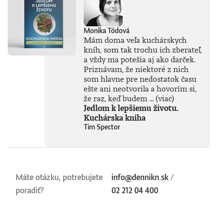
Monika Tódová
Mám doma veľa kuchárskych
kníh, som tak trochu ich zberateľ,
a vždy ma potešia aj ako darček.
Priznávam, že niektoré z nich
som hlavne pre nedostatok času
ešte ani neotvorila a hovorím si,
že raz, keď budem ...
(viac)
Jedlom k lepšiemu životu.
Kuchárska kniha
Tim Spector
Máte otázku, potrebujete
info@dennikn.sk
/
poradiť?
02 212 04 400