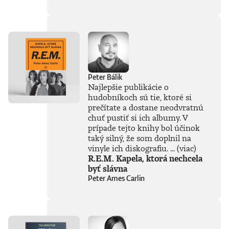
súčasťou
tejto knihy, získal
Patrik Garaj
Novinársku cenu.
Peter Bálik
Najlepšie publikácie o
hudobníkoch sú tie, ktoré si
prečítate a dostane neodvratnú
chuť pustiť si ich albumy. V
prípade tejto knihy bol účinok
taký silný, že som doplnil na
vinyle ich diskografiu. ...
(viac)
R.E.M. Kapela, ktorá nechcela
byť slávna
Peter Ames Carlin