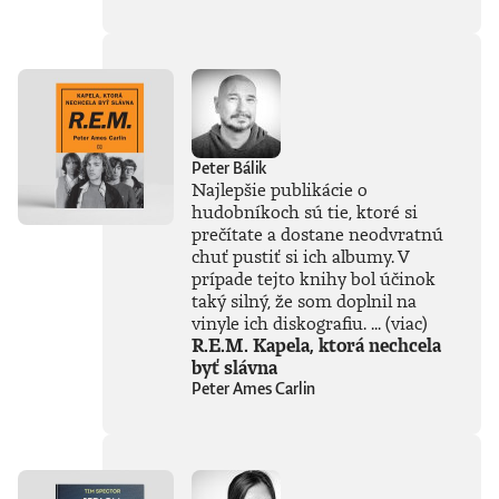
súčasťou
tejto knihy, získal
Patrik Garaj
Novinársku cenu.
Peter Bálik
Najlepšie publikácie o
hudobníkoch sú tie, ktoré si
prečítate a dostane neodvratnú
chuť pustiť si ich albumy. V
prípade tejto knihy bol účinok
taký silný, že som doplnil na
vinyle ich diskografiu. ...
(viac)
R.E.M. Kapela, ktorá nechcela
byť slávna
Peter Ames Carlin