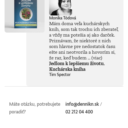
Monika Tódová
Mám doma veľa kuchárskych
kníh, som tak trochu ich zberateľ,
a vždy ma potešia aj ako darček.
Priznávam, že niektoré z nich
som hlavne pre nedostatok času
ešte ani neotvorila a hovorím si,
že raz, keď budem ...
(viac)
Jedlom k lepšiemu životu.
Kuchárska kniha
Tim Spector
Máte otázku, potrebujete
info@dennikn.sk
/
poradiť?
02 212 04 400