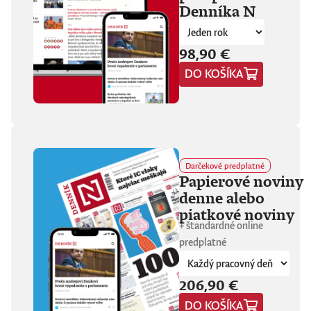
Denníka N
fanúšikovia aj
kritika dávajú palec
hore. Hrá pred
tisíckami ľudí na
98,90 €
festivaloch, vo
DO KOŠÍKA
vypredaných sálach
aj v malých
punkových
kluboch. 11
stretnutí, 25 hodín
materiálu. Dvaja
ľudia, ktorí sa
predtým nepoznali,
Darčekové predplatné
vedú intenzívny
Papierové noviny
dialóg o hudbe a
denne alebo
stave sveta. V
štrnástich
piatkové noviny
tematicky
+ štandardné online
zameraných
predplatné
kapitolách príde
okrem iného reč na
punk, trap,
206,90 €
rock’n’roll, Beatles,
Sex Pistols,
DO KOŠÍKA
Dostojevského,