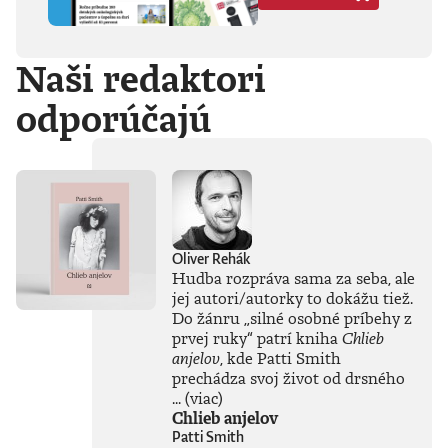
Hegela, Boha, GG
Allina, Biafru,
duchovno,
Naši redaktori
psychické diagnózy,
lásku, násilie,
odporúčajú
rómstvo, working
class, anarchizmus,
okultizmus,
socializmus,
fašizmus, revolúciu,
politickú
imagináciu, Garáže,
gitaru, klavír,
mamu, otca aj
Oliver Rehák
brata.Štyri
Hudba rozpráva sama za seba, ale
medzihry vo forme
jej autori/autorky to dokážu tiež.
posluchových
Do žánru
„
silné osobné príbehy z
jukeboxov testujú
prvej ruky
“
patrí kniha
Chlieb
Denisov hudobný
anjelov
, kde Patti Smith
rozhľad. Body
prechádza svoj život od drsného
pozbiera takmer za
všetko.Za rozhovor
...
(viac)
s Denisom Bangom
Chlieb anjelov
o Beatles, ktorý je
Patti Smith