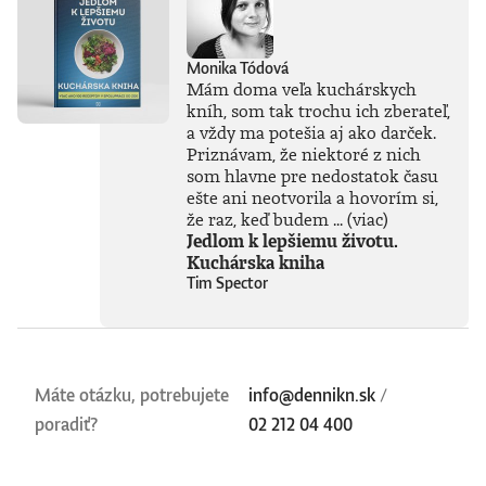
Monika Tódová
Mám doma veľa kuchárskych
kníh, som tak trochu ich zberateľ,
a vždy ma potešia aj ako darček.
Priznávam, že niektoré z nich
som hlavne pre nedostatok času
ešte ani neotvorila a hovorím si,
že raz, keď budem ...
(viac)
Jedlom k lepšiemu životu.
Kuchárska kniha
Tim Spector
Máte otázku, potrebujete
info@dennikn.sk
/
poradiť?
02 212 04 400