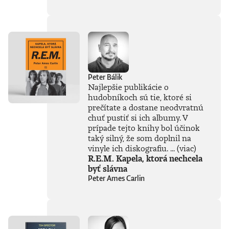
súčasťou
tejto knihy, získal
Patrik Garaj
Novinársku cenu.
Peter Bálik
Najlepšie publikácie o
hudobníkoch sú tie, ktoré si
prečítate a dostane neodvratnú
chuť pustiť si ich albumy. V
prípade tejto knihy bol účinok
taký silný, že som doplnil na
vinyle ich diskografiu. ...
(viac)
R.E.M. Kapela, ktorá nechcela
byť slávna
Peter Ames Carlin