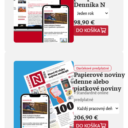
Denníka N
fanúšikovia aj
kritika dávajú palec
hore. Hrá pred
tisíckami ľudí na
98,90 €
festivaloch, vo
DO KOŠÍKA
vypredaných sálach
aj v malých
punkových
kluboch. 11
stretnutí, 25 hodín
materiálu. Dvaja
ľudia, ktorí sa
predtým nepoznali,
Darčekové predplatné
vedú intenzívny
Papierové noviny
dialóg o hudbe a
denne alebo
stave sveta. V
štrnástich
piatkové noviny
tematicky
+ štandardné online
zameraných
predplatné
kapitolách príde
okrem iného reč na
punk, trap,
206,90 €
rock’n’roll, Beatles,
Sex Pistols,
DO KOŠÍKA
Dostojevského,