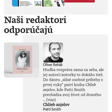
Hegela, Boha, GG
Allina, Biafru,
duchovno,
Naši redaktori
psychické diagnózy,
lásku, násilie,
odporúčajú
rómstvo, working
class, anarchizmus,
okultizmus,
socializmus,
fašizmus, revolúciu,
politickú
imagináciu, Garáže,
gitaru, klavír,
mamu, otca aj
Oliver Rehák
brata.Štyri
Hudba rozpráva sama za seba, ale
medzihry vo forme
jej autori/autorky to dokážu tiež.
posluchových
Do žánru
„
silné osobné príbehy z
jukeboxov testujú
prvej ruky
“
patrí kniha
Chlieb
Denisov hudobný
anjelov
, kde Patti Smith
rozhľad. Body
prechádza svoj život od drsného
pozbiera takmer za
všetko.Za rozhovor
...
(viac)
s Denisom Bangom
Chlieb anjelov
o Beatles, ktorý je
Patti Smith