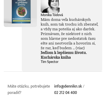
Monika Tódová
Mám doma veľa kuchárskych
kníh, som tak trochu ich zberateľ,
a vždy ma potešia aj ako darček.
Priznávam, že niektoré z nich
som hlavne pre nedostatok času
ešte ani neotvorila a hovorím si,
že raz, keď budem ...
(viac)
Jedlom k lepšiemu životu.
Kuchárska kniha
Tim Spector
Máte otázku, potrebujete
info@dennikn.sk
/
poradiť?
02 212 04 400