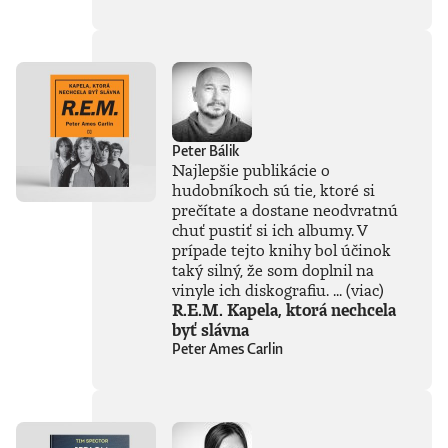
súčasťou
tejto knihy, získal
Patrik Garaj
Novinársku cenu.
Peter Bálik
Najlepšie publikácie o
hudobníkoch sú tie, ktoré si
prečítate a dostane neodvratnú
chuť pustiť si ich albumy. V
prípade tejto knihy bol účinok
taký silný, že som doplnil na
vinyle ich diskografiu. ...
(viac)
R.E.M. Kapela, ktorá nechcela
byť slávna
Peter Ames Carlin