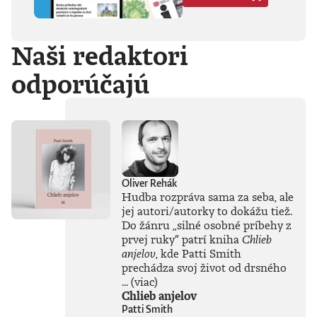
Hegela, Boha, GG
Allina, Biafru,
duchovno,
Naši redaktori
psychické diagnózy,
lásku, násilie,
odporúčajú
rómstvo, working
class, anarchizmus,
okultizmus,
socializmus,
fašizmus, revolúciu,
politickú
imagináciu, Garáže,
gitaru, klavír,
mamu, otca aj
Oliver Rehák
brata.Štyri
Hudba rozpráva sama za seba, ale
medzihry vo forme
jej autori/autorky to dokážu tiež.
posluchových
Do žánru
„
silné osobné príbehy z
jukeboxov testujú
prvej ruky
“
patrí kniha
Chlieb
Denisov hudobný
anjelov
, kde Patti Smith
rozhľad. Body
prechádza svoj život od drsného
pozbiera takmer za
všetko.Za rozhovor
...
(viac)
s Denisom Bangom
Chlieb anjelov
o Beatles, ktorý je
Patti Smith