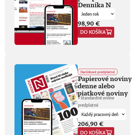
Denníka N
fanúšikovia aj
kritika dávajú palec
hore. Hrá pred
tisíckami ľudí na
98,90 €
festivaloch, vo
DO KOŠÍKA
vypredaných sálach
aj v malých
punkových
kluboch. 11
stretnutí, 25 hodín
materiálu. Dvaja
ľudia, ktorí sa
predtým nepoznali,
Darčekové predplatné
vedú intenzívny
Papierové noviny
dialóg o hudbe a
denne alebo
stave sveta. V
štrnástich
piatkové noviny
tematicky
+ štandardné online
zameraných
predplatné
kapitolách príde
okrem iného reč na
punk, trap,
206,90 €
rock’n’roll, Beatles,
Sex Pistols,
DO KOŠÍKA
Dostojevského,