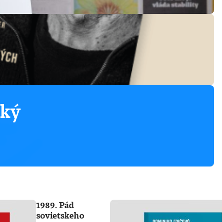
ský
1989. Pád
sovietskeho