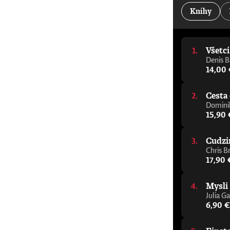
kancelár Oxfordskej univerzity„Jeden z najdôleži
Knihy
Alastair Campbell a Rory Stewart, podcast The Re
pomôže vám zorientovať sa v tejto téme, aj ke
napísal elegantného a zrozumiteľného sprievodcu
porozumieť budúcnosti.“ - Julie Maxton, predsed
Všetc
varovný signál, ktorého cieľom je čo najrýchlejš
mysliteľ, ktorý sa témou umelej inteligencie z
Denis B
sprievodcu premýšľaním o AI.“ - Tom Melham, pr
14,00
Cesta 
Dominik
15,90 
Cudzi
Chris B
17,90 
Mysli
Julia Ga
6,90 €