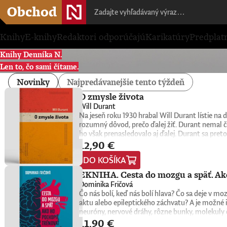
Knihy
E-knihy
Redaktori odporúčajú
Karikatúry
Predplat
Knihy Denníka N.
Len to, čo sami čítame.
Novinky
Najpredávanejšie tento týždeň
O zmysle života
Will Durant
Na jeseň roku 1930 hrabal Will Durant lístie n
rozumný dôvod, prečo ďalej žiť. Durant nemal č
ho však prenasledovalo aj ďalej. Durant sa preto
12,90 €
konkrétne oni sami nachádzajú zmysel, cieľ a na
1932. Keďže nemala žiadnu reklamu, tento malý k
DO KOŠÍKA
do rúk novej generácii čitateľov a čitateliek. Wi
univerzitní profesori, psychológovia, štátnici, v
EKNIHA. Cesta do mozgu a späť. Ako
spoločnú niť. Tá odhaľuje hlboké puto medzi ľuď
Dominika Fričová
americký spisovateľ, historik a filozof, ktorý z
Čo nás bolí, keď nás bolí hlava? Čo sa deje v 
Civilization), na ktorom vyše štyri desaťročia p
aktu alebo epileptického záchvatu? A je možné i
myšlienkach zrozumiteľným, ľudským a pútavým 
neuróny, nervové dráhy, rôzne bunky, molekuly 
zmysluplnejšieho života.
11,90 €
slovenská neurobiologička Dominika Fričová pri