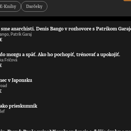
tejších a najzaujímavejších príspevkov k debate o umelej inteligencii – pov
E-Knihy
Darčeky
st Is Politics„Strhujúca kniha o umelej inteligencii od človeka, ktorý sa 
ď nemáte technické vzdelanie. Úprimne odporúčam.“ - Wendy Hall, profe
 príležitosťami, výzvami, nebezpečenstvami a benefitmi, ktoré prináša ume
níčka Ada Lovelace Institute„Richard Susskind je majster zrozumiteľného 
i sme anarchisti. Denis Bango v rozhovore s Patrikom Gara
ie upriamiť pozornosť na čoraz výkonnejšiu umelú inteligenciu zajtrajška. 
aoberá už celé desaťročia. Nemusíte súhlasiť s jeho závermi ani s metóda
ango, Patrik Garaj
ofesor informatiky, Oxfordská univerzita
 €
do mozgu a späť. Ako ho pochopiť, trénovať a upokojiť.
a Fričová
€
nec v Japonsku
road
€
 ako prieskumník
lef