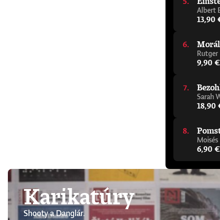
Einste
Albert 
13,90 
Morál
Rutger
9,90 €
Bezoh
Sarah 
18,90 
Pomsta
Moisés
6,90 €
Karikatúry
Shooty a Danglár.