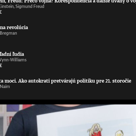
in, Freud: Prečo vojna? Korešpondencia a ďalšie úvahy o vo
Einstein, Sigmund Freud
€
na revolúcia
 Bregman
ľadní ľudia
Wynn-Williams
€
 moci. Ako autokrati pretvárajú politiku pre 21. storočie
 Naím