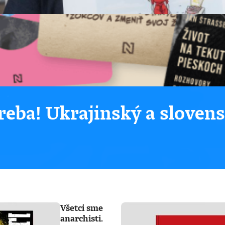
eba! Ukrajinský a sloven
Všetci sme
anarchisti.