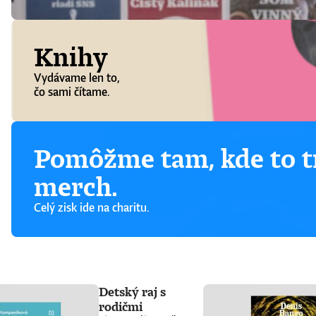
Knihy
Vydávame len to,
čo sami čítame.
Pomôžme tam, kde to tr
merch.
Celý zisk ide na charitu.
Detský raj s
rodičmi