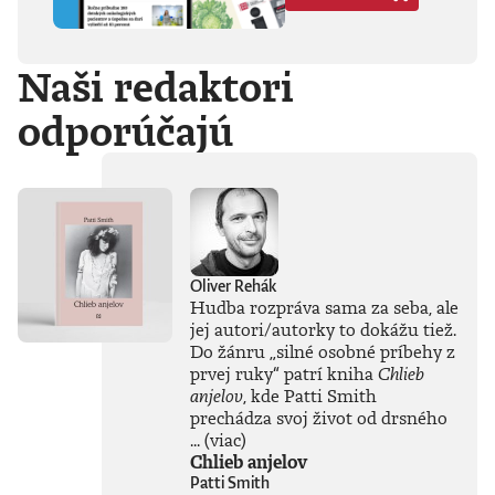
Hegela, Boha, GG
Allina, Biafru,
duchovno,
Naši redaktori
psychické diagnózy,
lásku, násilie,
odporúčajú
rómstvo, working
class, anarchizmus,
okultizmus,
socializmus,
fašizmus, revolúciu,
politickú
imagináciu, Garáže,
gitaru, klavír,
mamu, otca aj
Oliver Rehák
brata.Štyri
Hudba rozpráva sama za seba, ale
medzihry vo forme
jej autori/autorky to dokážu tiež.
posluchových
Do žánru
„
silné osobné príbehy z
jukeboxov testujú
prvej ruky
“
patrí kniha
Chlieb
Denisov hudobný
anjelov
, kde Patti Smith
rozhľad. Body
prechádza svoj život od drsného
pozbiera takmer za
všetko.Za rozhovor
...
(viac)
s Denisom Bangom
Chlieb anjelov
o Beatles, ktorý je
Patti Smith