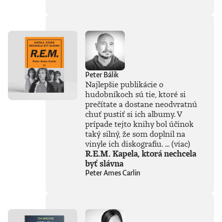
súčasťou
tejto knihy, získal
Patrik Garaj
Novinársku cenu.
Peter Bálik
Najlepšie publikácie o
hudobníkoch sú tie, ktoré si
prečítate a dostane neodvratnú
chuť pustiť si ich albumy. V
prípade tejto knihy bol účinok
taký silný, že som doplnil na
vinyle ich diskografiu. ...
(viac)
R.E.M. Kapela, ktorá nechcela
byť slávna
Peter Ames Carlin