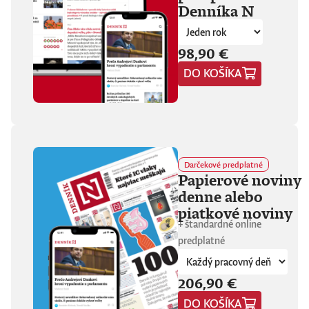
Denníka N
fanúšikovia aj
kritika dávajú palec
hore. Hrá pred
tisíckami ľudí na
98,90 €
festivaloch, vo
DO KOŠÍKA
vypredaných sálach
aj v malých
punkových
kluboch. 11
stretnutí, 25 hodín
materiálu. Dvaja
ľudia, ktorí sa
predtým nepoznali,
Darčekové predplatné
vedú intenzívny
Papierové noviny
dialóg o hudbe a
denne alebo
stave sveta. V
štrnástich
piatkové noviny
tematicky
+ štandardné online
zameraných
predplatné
kapitolách príde
okrem iného reč na
punk, trap,
206,90 €
rock’n’roll, Beatles,
Sex Pistols,
DO KOŠÍKA
Dostojevského,