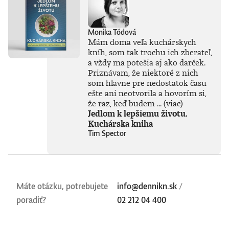
Monika Tódová
Mám doma veľa kuchárskych
kníh, som tak trochu ich zberateľ,
a vždy ma potešia aj ako darček.
Priznávam, že niektoré z nich
som hlavne pre nedostatok času
ešte ani neotvorila a hovorím si,
že raz, keď budem ...
(viac)
Jedlom k lepšiemu životu.
Kuchárska kniha
Tim Spector
Máte otázku, potrebujete
info@dennikn.sk
/
poradiť?
02 212 04 400