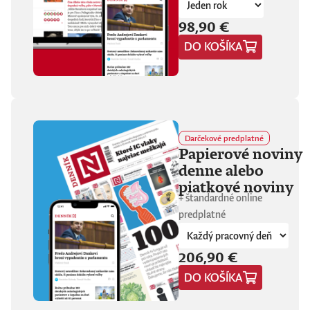
hore. Hrá pred
tisíckami ľudí na
98,90 €
festivaloch, vo
DO KOŠÍKA
vypredaných sálach
aj v malých
punkových
kluboch. 11
stretnutí, 25 hodín
materiálu. Dvaja
ľudia, ktorí sa
predtým nepoznali,
Darčekové predplatné
vedú intenzívny
Papierové noviny
dialóg o hudbe a
denne alebo
stave sveta. V
štrnástich
piatkové noviny
tematicky
+ štandardné online
zameraných
predplatné
kapitolách príde
okrem iného reč na
punk, trap,
206,90 €
rock’n’roll, Beatles,
Sex Pistols,
DO KOŠÍKA
Dostojevského,
Hegela, Boha, GG
Allina, Biafru,