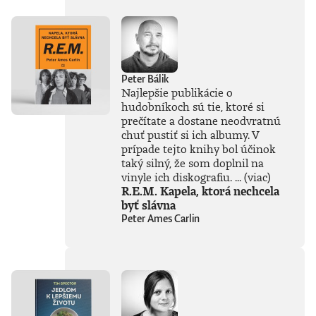
Novinársku cenu.
Peter Bálik
Najlepšie publikácie o
hudobníkoch sú tie, ktoré si
prečítate a dostane neodvratnú
chuť pustiť si ich albumy. V
prípade tejto knihy bol účinok
taký silný, že som doplnil na
vinyle ich diskografiu. ...
(viac)
R.E.M. Kapela, ktorá nechcela
byť slávna
Peter Ames Carlin