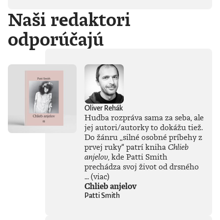
duchovno,
Naši redaktori
psychické diagnózy,
lásku, násilie,
odporúčajú
rómstvo, working
class, anarchizmus,
okultizmus,
socializmus,
fašizmus, revolúciu,
politickú
imagináciu, Garáže,
gitaru, klavír,
mamu, otca aj
Oliver Rehák
brata.Štyri
Hudba rozpráva sama za seba, ale
medzihry vo forme
jej autori/autorky to dokážu tiež.
posluchových
Do žánru
„
silné osobné príbehy z
jukeboxov testujú
prvej ruky
“
patrí kniha
Chlieb
Denisov hudobný
anjelov
, kde Patti Smith
rozhľad. Body
prechádza svoj život od drsného
pozbiera takmer za
všetko.Za rozhovor
...
(viac)
s Denisom Bangom
Chlieb anjelov
o Beatles, ktorý je
Patti Smith
súčasťou
tejto knihy, získal
Patrik Garaj