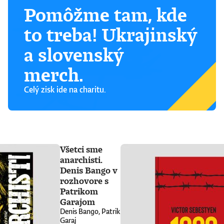
Pomôžme tam, kde
to treba! Ukrajinský
a slovenský
merch.
Celý zisk ide na charitu.
Všetci sme
anarchisti.
Denis Bango v
rozhovore s
Patrikom
Garajom
Denis Bango, Patrik
Garaj