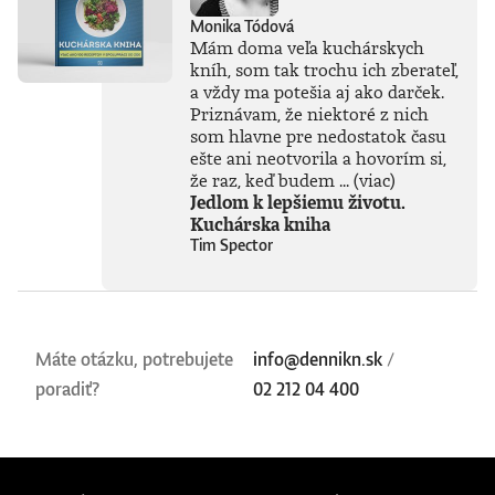
Monika Tódová
Mám doma veľa kuchárskych
kníh, som tak trochu ich zberateľ,
a vždy ma potešia aj ako darček.
Priznávam, že niektoré z nich
som hlavne pre nedostatok času
ešte ani neotvorila a hovorím si,
že raz, keď budem ...
(viac)
Jedlom k lepšiemu životu.
Kuchárska kniha
Tim Spector
Máte otázku, potrebujete
info@dennikn.sk
/
poradiť?
02 212 04 400