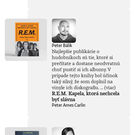
súčasťou
tejto knihy, získal
Patrik Garaj
Novinársku cenu.
Peter Bálik
Najlepšie publikácie o
hudobníkoch sú tie, ktoré si
prečítate a dostane neodvratnú
chuť pustiť si ich albumy. V
prípade tejto knihy bol účinok
taký silný, že som doplnil na
vinyle ich diskografiu. ...
(viac)
R.E.M. Kapela, ktorá nechcela
byť slávna
Peter Ames Carlin