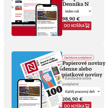
Denníka N
fanúšikovia aj
kritika dávajú palec
hore. Hrá pred
tisíckami ľudí na
98,90 €
festivaloch, vo
DO KOŠÍKA
vypredaných sálach
aj v malých
punkových
kluboch. 11
stretnutí, 25 hodín
materiálu. Dvaja
ľudia, ktorí sa
predtým nepoznali,
Darčekové predplatné
vedú intenzívny
Papierové noviny
dialóg o hudbe a
denne alebo
stave sveta. V
štrnástich
piatkové noviny
tematicky
+ štandardné online
zameraných
predplatné
kapitolách príde
okrem iného reč na
punk, trap,
206,90 €
rock’n’roll, Beatles,
Sex Pistols,
DO KOŠÍKA
Dostojevského,