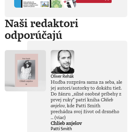
Hegela, Boha, GG
Allina, Biafru,
duchovno,
Naši redaktori
psychické diagnózy,
lásku, násilie,
odporúčajú
rómstvo, working
class, anarchizmus,
okultizmus,
socializmus,
fašizmus, revolúciu,
politickú
imagináciu, Garáže,
gitaru, klavír,
mamu, otca aj
Oliver Rehák
brata.Štyri
Hudba rozpráva sama za seba, ale
medzihry vo forme
jej autori/autorky to dokážu tiež.
posluchových
Do žánru
„
silné osobné príbehy z
jukeboxov testujú
prvej ruky
“
patrí kniha
Chlieb
Denisov hudobný
anjelov
, kde Patti Smith
rozhľad. Body
prechádza svoj život od drsného
pozbiera takmer za
všetko.Za rozhovor
...
(viac)
s Denisom Bangom
Chlieb anjelov
o Beatles, ktorý je
Patti Smith