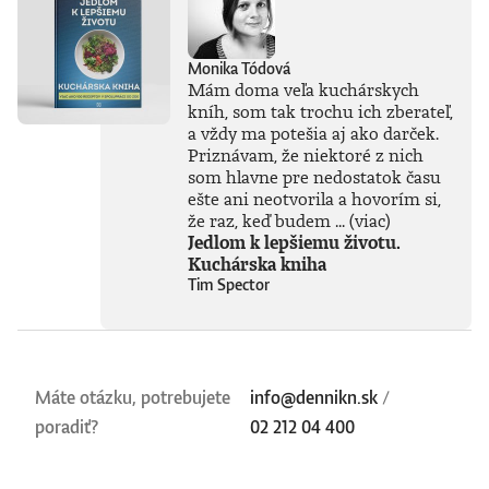
Monika Tódová
Mám doma veľa kuchárskych
kníh, som tak trochu ich zberateľ,
a vždy ma potešia aj ako darček.
Priznávam, že niektoré z nich
som hlavne pre nedostatok času
ešte ani neotvorila a hovorím si,
že raz, keď budem ...
(viac)
Jedlom k lepšiemu životu.
Kuchárska kniha
Tim Spector
Máte otázku, potrebujete
info@dennikn.sk
/
poradiť?
02 212 04 400