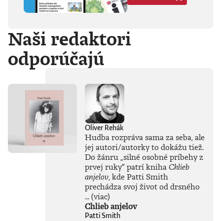
Hegela, Boha, GG
Allina, Biafru,
duchovno,
Naši redaktori
psychické diagnózy,
lásku, násilie,
odporúčajú
rómstvo, working
class, anarchizmus,
okultizmus,
socializmus,
fašizmus, revolúciu,
politickú
imagináciu, Garáže,
gitaru, klavír,
mamu, otca aj
Oliver Rehák
brata.Štyri
Hudba rozpráva sama za seba, ale
medzihry vo forme
jej autori/autorky to dokážu tiež.
posluchových
Do žánru
„
silné osobné príbehy z
jukeboxov testujú
prvej ruky
“
patrí kniha
Chlieb
Denisov hudobný
anjelov
, kde Patti Smith
rozhľad. Body
prechádza svoj život od drsného
pozbiera takmer za
všetko.Za rozhovor
...
(viac)
s Denisom Bangom
Chlieb anjelov
o Beatles, ktorý je
Patti Smith