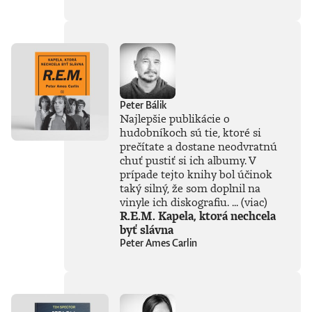
súčasťou
tejto knihy, získal
Patrik Garaj
Novinársku cenu.
Peter Bálik
Najlepšie publikácie o
hudobníkoch sú tie, ktoré si
prečítate a dostane neodvratnú
chuť pustiť si ich albumy. V
prípade tejto knihy bol účinok
taký silný, že som doplnil na
vinyle ich diskografiu. ...
(viac)
R.E.M. Kapela, ktorá nechcela
byť slávna
Peter Ames Carlin