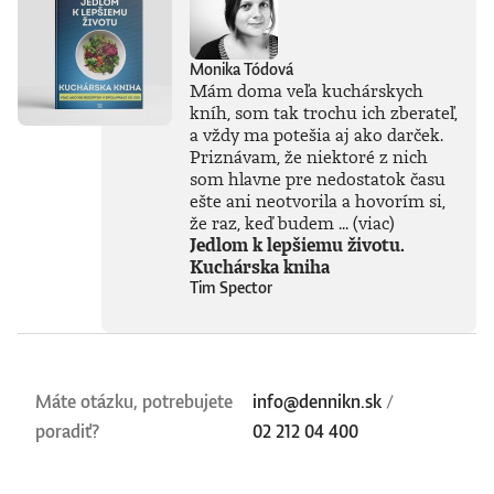
Monika Tódová
Mám doma veľa kuchárskych
kníh, som tak trochu ich zberateľ,
a vždy ma potešia aj ako darček.
Priznávam, že niektoré z nich
som hlavne pre nedostatok času
ešte ani neotvorila a hovorím si,
že raz, keď budem ...
(viac)
Jedlom k lepšiemu životu.
Kuchárska kniha
Tim Spector
Máte otázku, potrebujete
info@dennikn.sk
/
poradiť?
02 212 04 400