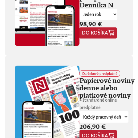
Denníka N
fanúšikovia aj
kritika dávajú palec
hore. Hrá pred
tisíckami ľudí na
98,90 €
festivaloch, vo
DO KOŠÍKA
vypredaných sálach
aj v malých
punkových
kluboch. 11
stretnutí, 25 hodín
materiálu. Dvaja
ľudia, ktorí sa
predtým nepoznali,
Darčekové predplatné
vedú intenzívny
Papierové noviny
dialóg o hudbe a
denne alebo
stave sveta. V
štrnástich
piatkové noviny
tematicky
+ štandardné online
zameraných
predplatné
kapitolách príde
okrem iného reč na
punk, trap,
206,90 €
rock’n’roll, Beatles,
Sex Pistols,
DO KOŠÍKA
Dostojevského,