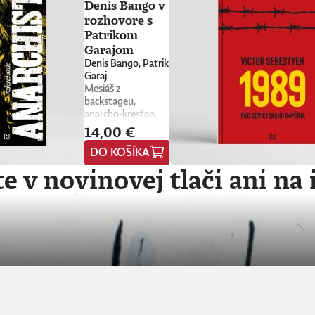
Denis Bango v
rozhovore s
Patrikom
Garajom
Denis Bango, Patrik
Garaj
Mesiáš z
backstageu,
anarcho-kresťan,
trubadúr lásky aj
14,00 €
drzá držka.
DO KOŠÍKA
Vlajkonosič utópie,
otec scény,
e v novinovej tlači ani na 
Nietzscheho
pravnuk, sezónny
okultista, stalker
Beatles, polovičný
Róm, samozvaný
Cigán, filozof zo
zadných
radov.Denis Bango
najprv založil
punkových The
Wilderness, potom