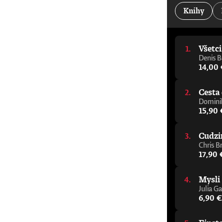
kancelár Oxfordskej univerzity„Jeden z najdôleži
Knihy
Alastair Campbell a Rory Stewart, podcast The Re
pomôže vám zorientovať sa v tejto téme, aj ke
napísal elegantného a zrozumiteľného sprievodcu
porozumieť budúcnosti.“ - Julie Maxton, predsed
Všetc
varovný signál, ktorého cieľom je čo najrýchlejš
mysliteľ, ktorý sa témou umelej inteligencie z
Denis B
sprievodcu premýšľaním o AI.“ - Tom Melham, pr
14,00
Cesta 
Dominik
15,90 
Cudzi
Chris B
17,90 
Mysli
Julia Ga
6,90 €