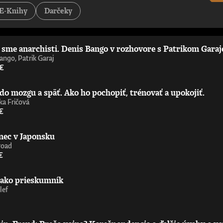
tejších a najzaujímavejších príspevkov k debate o umelej inteligencii – pov
E-Knihy
Darčeky
st Is Politics„Strhujúca kniha o umelej inteligencii od človeka, ktorý sa 
ď nemáte technické vzdelanie. Úprimne odporúčam.“ - Wendy Hall, profe
 príležitosťami, výzvami, nebezpečenstvami a benefitmi, ktoré prináša ume
níčka Ada Lovelace Institute„Richard Susskind je majster zrozumiteľného 
i sme anarchisti. Denis Bango v rozhovore s Patrikom Gara
ie upriamiť pozornosť na čoraz výkonnejšiu umelú inteligenciu zajtrajška. 
aoberá už celé desaťročia. Nemusíte súhlasiť s jeho závermi ani s metóda
ango, Patrik Garaj
ofesor informatiky, Oxfordská univerzita
 €
do mozgu a späť. Ako ho pochopiť, trénovať a upokojiť.
a Fričová
€
nec v Japonsku
road
€
 ako prieskumník
lef