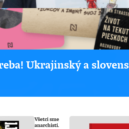
eba! Ukrajinský a sloven
Všetci sme
anarchisti.