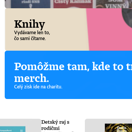
Knihy
Vydávame len to,
čo sami čítame.
Pomôžme tam, kde to tr
merch.
Celý zisk ide na charitu.
Detský raj s
rodičmi