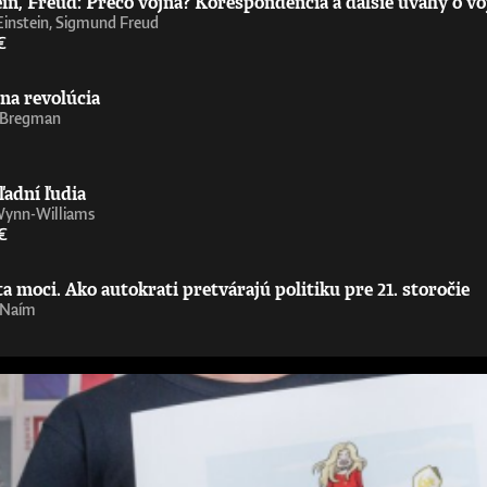
in, Freud: Prečo vojna? Korešpondencia a ďalšie úvahy o vo
Einstein, Sigmund Freud
€
na revolúcia
 Bregman
ľadní ľudia
Wynn-Williams
€
 moci. Ako autokrati pretvárajú politiku pre 21. storočie
 Naím