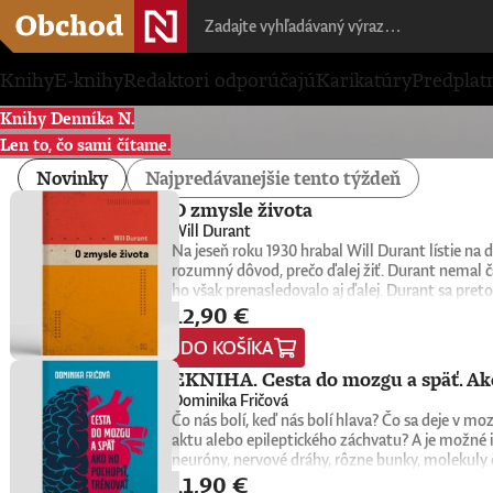
Knihy
E-knihy
Redaktori odporúčajú
Karikatúry
Predplat
Knihy Denníka N.
Len to, čo sami čítame.
Novinky
Najpredávanejšie tento týždeň
O zmysle života
Will Durant
Na jeseň roku 1930 hrabal Will Durant lístie n
rozumný dôvod, prečo ďalej žiť. Durant nemal č
ho však prenasledovalo aj ďalej. Durant sa preto
12,90 €
konkrétne oni sami nachádzajú zmysel, cieľ a na
1932. Keďže nemala žiadnu reklamu, tento malý k
DO KOŠÍKA
do rúk novej generácii čitateľov a čitateliek. Wi
univerzitní profesori, psychológovia, štátnici, v
EKNIHA. Cesta do mozgu a späť. Ako
spoločnú niť. Tá odhaľuje hlboké puto medzi ľuď
Dominika Fričová
americký spisovateľ, historik a filozof, ktorý z
Čo nás bolí, keď nás bolí hlava? Čo sa deje v 
Civilization), na ktorom vyše štyri desaťročia p
aktu alebo epileptického záchvatu? A je možné i
myšlienkach zrozumiteľným, ľudským a pútavým 
neuróny, nervové dráhy, rôzne bunky, molekuly 
zmysluplnejšieho života.
11,90 €
slovenská neurobiologička Dominika Fričová pri