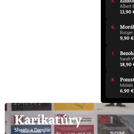
Einste
Albert 
13,90 
Morál
Rutger
9,90 €
Bezoh
Sarah 
18,90 
Pomsta
Moisés
6,90 €
Karikatúry
Shooty a Danglár.