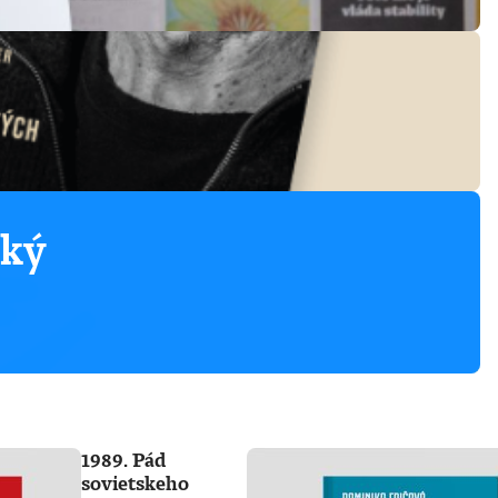
ský
1989. Pád
sovietskeho