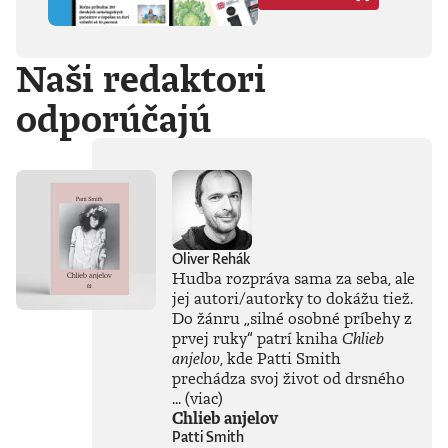
Hegela, Boha, GG
Allina, Biafru,
duchovno,
Naši redaktori
psychické diagnózy,
lásku, násilie,
odporúčajú
rómstvo, working
class, anarchizmus,
okultizmus,
socializmus,
fašizmus, revolúciu,
politickú
imagináciu, Garáže,
gitaru, klavír,
mamu, otca aj
Oliver Rehák
brata.Štyri
Hudba rozpráva sama za seba, ale
medzihry vo forme
jej autori/autorky to dokážu tiež.
posluchových
Do žánru
„
silné osobné príbehy z
jukeboxov testujú
prvej ruky
“
patrí kniha
Chlieb
Denisov hudobný
anjelov
, kde Patti Smith
rozhľad. Body
prechádza svoj život od drsného
pozbiera takmer za
všetko.Za rozhovor
...
(viac)
s Denisom Bangom
Chlieb anjelov
o Beatles, ktorý je
Patti Smith