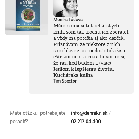
Monika Tódová
Mám doma veľa kuchárskych
kníh, som tak trochu ich zberateľ,
a vždy ma potešia aj ako darček.
Priznávam, že niektoré z nich
som hlavne pre nedostatok času
ešte ani neotvorila a hovorím si,
že raz, keď budem ...
(viac)
Jedlom k lepšiemu životu.
Kuchárska kniha
Tim Spector
Máte otázku, potrebujete
info@dennikn.sk
/
poradiť?
02 212 04 400