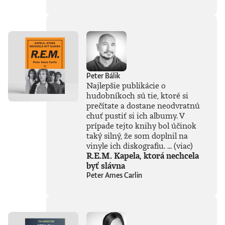
súčasťou
tejto knihy, získal
Patrik Garaj
Novinársku cenu.
Peter Bálik
Najlepšie publikácie o
hudobníkoch sú tie, ktoré si
prečítate a dostane neodvratnú
chuť pustiť si ich albumy. V
prípade tejto knihy bol účinok
taký silný, že som doplnil na
vinyle ich diskografiu. ...
(viac)
R.E.M. Kapela, ktorá nechcela
byť slávna
Peter Ames Carlin