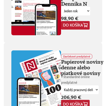
Denníka N
fanúšikovia aj
kritika dávajú palec
hore. Hrá pred
tisíckami ľudí na
98,90 €
festivaloch, vo
DO KOŠÍKA
vypredaných sálach
aj v malých
punkových
kluboch. 11
stretnutí, 25 hodín
materiálu. Dvaja
ľudia, ktorí sa
predtým nepoznali,
Darčekové predplatné
vedú intenzívny
Papierové noviny
dialóg o hudbe a
denne alebo
stave sveta. V
štrnástich
piatkové noviny
tematicky
+ štandardné online
zameraných
predplatné
kapitolách príde
okrem iného reč na
punk, trap,
206,90 €
rock’n’roll, Beatles,
Sex Pistols,
DO KOŠÍKA
Dostojevského,