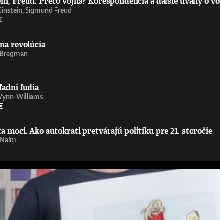
in, Freud: Prečo vojna? Korešpondencia a ďalšie úvahy o vo
Einstein, Sigmund Freud
€
na revolúcia
 Bregman
ľadní ľudia
Wynn-Williams
€
 moci. Ako autokrati pretvárajú politiku pre 21. storočie
 Naím