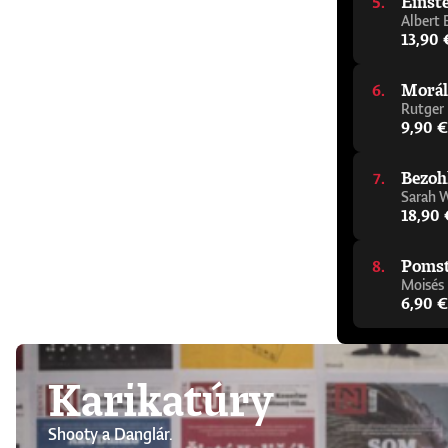
Einste
Albert 
13,90 
Morál
Rutger
9,90 €
Bezoh
Sarah 
18,90 
Pomsta
Moisés
6,90 €
Karikatúry
Shooty a Danglár.