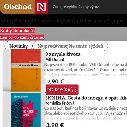
Knihy
E-knihy
Redaktori odporúčajú
Karikatúry
Predplat
Knihy Denníka N.
Len to, čo sami čítame.
Novinky
Najpredávanejšie tento týždeň
O zmysle života
Will Durant
Na jeseň roku 1930 hrabal Will Durant lístie n
rozumný dôvod, prečo ďalej žiť. Durant nemal č
ho však prenasledovalo aj ďalej. Durant sa preto
12,90 €
konkrétne oni sami nachádzajú zmysel, cieľ a na
1932. Keďže nemala žiadnu reklamu, tento malý k
DO KOŠÍKA
do rúk novej generácii čitateľov a čitateliek. Wi
univerzitní profesori, psychológovia, štátnici, v
EKNIHA. Cesta do mozgu a späť. Ako
spoločnú niť. Tá odhaľuje hlboké puto medzi ľuď
Dominika Fričová
americký spisovateľ, historik a filozof, ktorý z
Čo nás bolí, keď nás bolí hlava? Čo sa deje v 
Civilization), na ktorom vyše štyri desaťročia p
aktu alebo epileptického záchvatu? A je možné i
myšlienkach zrozumiteľným, ľudským a pútavým 
neuróny, nervové dráhy, rôzne bunky, molekuly 
zmysluplnejšieho života.
11,90 €
slovenská neurobiologička Dominika Fričová pri