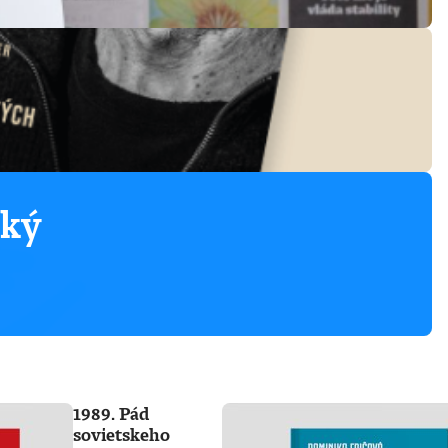
ský
1989. Pád
sovietskeho