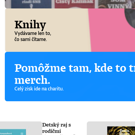
Knihy
Vydávame len to,
čo sami čítame.
Pomôžme tam, kde to tr
merch.
Celý zisk ide na charitu.
Detský raj s
rodičmi