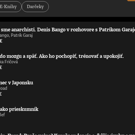
tejších a najzaujímavejších príspevkov k debate o umelej inteligencii – pov
E-Knihy
Darčeky
st Is Politics„Strhujúca kniha o umelej inteligencii od človeka, ktorý sa 
ď nemáte technické vzdelanie. Úprimne odporúčam.“ - Wendy Hall, profe
 príležitosťami, výzvami, nebezpečenstvami a benefitmi, ktoré prináša ume
níčka Ada Lovelace Institute„Richard Susskind je majster zrozumiteľného 
i sme anarchisti. Denis Bango v rozhovore s Patrikom Gara
ie upriamiť pozornosť na čoraz výkonnejšiu umelú inteligenciu zajtrajška. 
aoberá už celé desaťročia. Nemusíte súhlasiť s jeho závermi ani s metóda
ango, Patrik Garaj
ofesor informatiky, Oxfordská univerzita
 €
do mozgu a späť. Ako ho pochopiť, trénovať a upokojiť.
a Fričová
€
nec v Japonsku
road
€
 ako prieskumník
lef