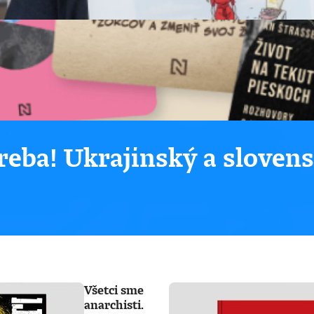
eba! Ukrajinský a sloven
Všetci sme
anarchisti.