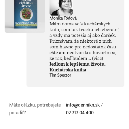
Monika Tódová
Mám doma veľa kuchárskych
kníh, som tak trochu ich zberateľ,
a vždy ma potešia aj ako darček.
Priznávam, že niektoré z nich
som hlavne pre nedostatok času
ešte ani neotvorila a hovorím si,
že raz, keď budem ...
(viac)
Jedlom k lepšiemu životu.
Kuchárska kniha
Tim Spector
Máte otázku, potrebujete
info@dennikn.sk
/
poradiť?
02 212 04 400