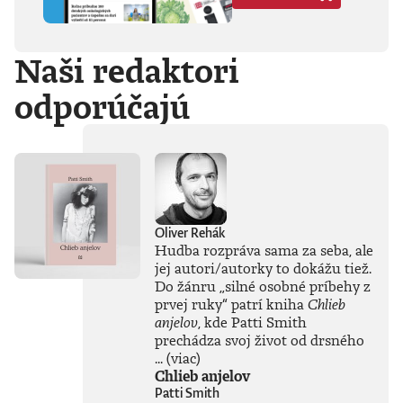
Hegela, Boha, GG
Allina, Biafru,
duchovno,
Naši redaktori
psychické diagnózy,
lásku, násilie,
odporúčajú
rómstvo, working
class, anarchizmus,
okultizmus,
socializmus,
fašizmus, revolúciu,
politickú
imagináciu, Garáže,
gitaru, klavír,
mamu, otca aj
Oliver Rehák
brata.Štyri
Hudba rozpráva sama za seba, ale
medzihry vo forme
jej autori/autorky to dokážu tiež.
posluchových
Do žánru
„
silné osobné príbehy z
jukeboxov testujú
prvej ruky
“
patrí kniha
Chlieb
Denisov hudobný
anjelov
, kde Patti Smith
rozhľad. Body
prechádza svoj život od drsného
pozbiera takmer za
všetko.Za rozhovor
...
(viac)
s Denisom Bangom
Chlieb anjelov
o Beatles, ktorý je
Patti Smith