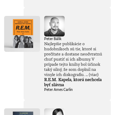
súčasťou
tejto knihy, získal
Patrik Garaj
Novinársku cenu.
Peter Bálik
Najlepšie publikácie o
hudobníkoch sú tie, ktoré si
prečítate a dostane neodvratnú
chuť pustiť si ich albumy. V
prípade tejto knihy bol účinok
taký silný, že som doplnil na
vinyle ich diskografiu. ...
(viac)
R.E.M. Kapela, ktorá nechcela
byť slávna
Peter Ames Carlin