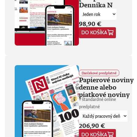
Denníka N
fanúšikovia aj
kritika dávajú palec
hore. Hrá pred
tisíckami ľudí na
98,90 €
festivaloch, vo
DO KOŠÍKA
vypredaných sálach
aj v malých
punkových
kluboch. 11
stretnutí, 25 hodín
materiálu. Dvaja
ľudia, ktorí sa
predtým nepoznali,
Darčekové predplatné
vedú intenzívny
Papierové noviny
dialóg o hudbe a
denne alebo
stave sveta. V
štrnástich
piatkové noviny
tematicky
+ štandardné online
zameraných
predplatné
kapitolách príde
okrem iného reč na
punk, trap,
206,90 €
rock’n’roll, Beatles,
Sex Pistols,
DO KOŠÍKA
Dostojevského,