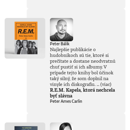
súčasťou
tejto knihy, získal
Patrik Garaj
Novinársku cenu.
Peter Bálik
Najlepšie publikácie o
hudobníkoch sú tie, ktoré si
prečítate a dostane neodvratnú
chuť pustiť si ich albumy. V
prípade tejto knihy bol účinok
taký silný, že som doplnil na
vinyle ich diskografiu. ...
(viac)
R.E.M. Kapela, ktorá nechcela
byť slávna
Peter Ames Carlin