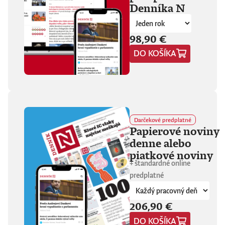
Denníka N
fanúšikovia aj
kritika dávajú palec
hore. Hrá pred
tisíckami ľudí na
98,90 €
festivaloch, vo
DO KOŠÍKA
vypredaných sálach
aj v malých
punkových
kluboch. 11
stretnutí, 25 hodín
materiálu. Dvaja
ľudia, ktorí sa
predtým nepoznali,
Darčekové predplatné
vedú intenzívny
Papierové noviny
dialóg o hudbe a
denne alebo
stave sveta. V
štrnástich
piatkové noviny
tematicky
+ štandardné online
zameraných
predplatné
kapitolách príde
okrem iného reč na
punk, trap,
206,90 €
rock’n’roll, Beatles,
Sex Pistols,
DO KOŠÍKA
Dostojevského,