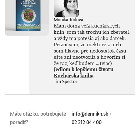
Monika Tódová
Mám doma veľa kuchárskych
kníh, som tak trochu ich zberateľ,
a vždy ma potešia aj ako darček.
Priznávam, že niektoré z nich
som hlavne pre nedostatok času
ešte ani neotvorila a hovorím si,
že raz, keď budem ...
(viac)
Jedlom k lepšiemu životu.
Kuchárska kniha
Tim Spector
Máte otázku, potrebujete
info@dennikn.sk
/
poradiť?
02 212 04 400