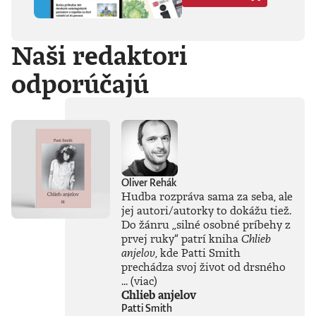
Hegela, Boha, GG
Allina, Biafru,
duchovno,
Naši redaktori
psychické diagnózy,
lásku, násilie,
odporúčajú
rómstvo, working
class, anarchizmus,
okultizmus,
socializmus,
fašizmus, revolúciu,
politickú
imagináciu, Garáže,
gitaru, klavír,
mamu, otca aj
Oliver Rehák
brata.Štyri
Hudba rozpráva sama za seba, ale
medzihry vo forme
jej autori/autorky to dokážu tiež.
posluchových
Do žánru
„
silné osobné príbehy z
jukeboxov testujú
prvej ruky
“
patrí kniha
Chlieb
Denisov hudobný
anjelov
, kde Patti Smith
rozhľad. Body
prechádza svoj život od drsného
pozbiera takmer za
všetko.Za rozhovor
...
(viac)
s Denisom Bangom
Chlieb anjelov
o Beatles, ktorý je
Patti Smith