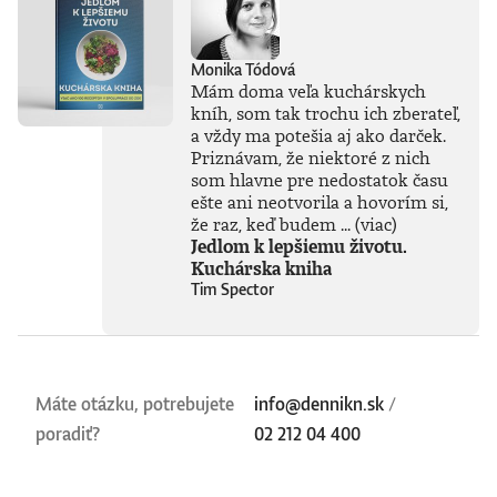
Monika Tódová
Mám doma veľa kuchárskych
kníh, som tak trochu ich zberateľ,
a vždy ma potešia aj ako darček.
Priznávam, že niektoré z nich
som hlavne pre nedostatok času
ešte ani neotvorila a hovorím si,
že raz, keď budem ...
(viac)
Jedlom k lepšiemu životu.
Kuchárska kniha
Tim Spector
Máte otázku, potrebujete
info@dennikn.sk
/
poradiť?
02 212 04 400