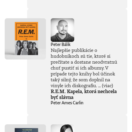
súčasťou
tejto knihy, získal
Patrik Garaj
Novinársku cenu.
Peter Bálik
Najlepšie publikácie o
hudobníkoch sú tie, ktoré si
prečítate a dostane neodvratnú
chuť pustiť si ich albumy. V
prípade tejto knihy bol účinok
taký silný, že som doplnil na
vinyle ich diskografiu. ...
(viac)
R.E.M. Kapela, ktorá nechcela
byť slávna
Peter Ames Carlin