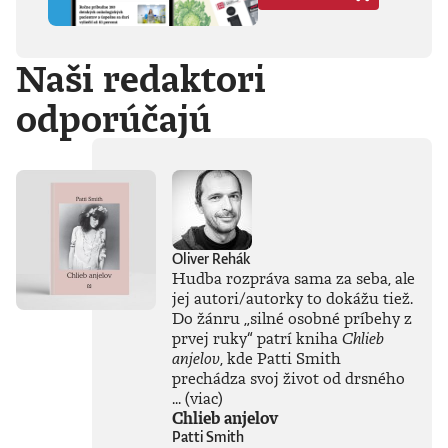
Hegela, Boha, GG
Allina, Biafru,
duchovno,
Naši redaktori
psychické diagnózy,
lásku, násilie,
odporúčajú
rómstvo, working
class, anarchizmus,
okultizmus,
socializmus,
fašizmus, revolúciu,
politickú
imagináciu, Garáže,
gitaru, klavír,
mamu, otca aj
Oliver Rehák
brata.Štyri
Hudba rozpráva sama za seba, ale
medzihry vo forme
jej autori/autorky to dokážu tiež.
posluchových
Do žánru
„
silné osobné príbehy z
jukeboxov testujú
prvej ruky
“
patrí kniha
Chlieb
Denisov hudobný
anjelov
, kde Patti Smith
rozhľad. Body
prechádza svoj život od drsného
pozbiera takmer za
všetko.Za rozhovor
...
(viac)
s Denisom Bangom
Chlieb anjelov
o Beatles, ktorý je
Patti Smith