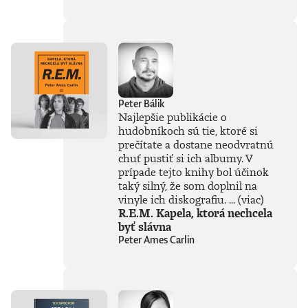
súčasťou
tejto knihy, získal
Patrik Garaj
Novinársku cenu.
Peter Bálik
Najlepšie publikácie o
hudobníkoch sú tie, ktoré si
prečítate a dostane neodvratnú
chuť pustiť si ich albumy. V
prípade tejto knihy bol účinok
taký silný, že som doplnil na
vinyle ich diskografiu. ...
(viac)
R.E.M. Kapela, ktorá nechcela
byť slávna
Peter Ames Carlin