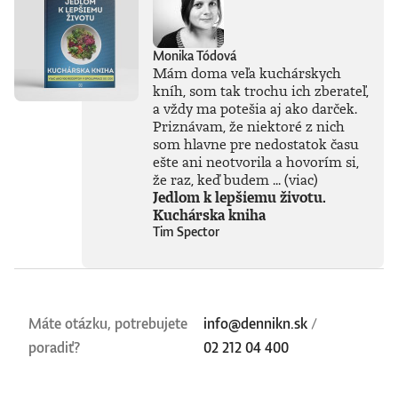
Monika Tódová
Mám doma veľa kuchárskych
kníh, som tak trochu ich zberateľ,
a vždy ma potešia aj ako darček.
Priznávam, že niektoré z nich
som hlavne pre nedostatok času
ešte ani neotvorila a hovorím si,
že raz, keď budem ...
(viac)
Jedlom k lepšiemu životu.
Kuchárska kniha
Tim Spector
Máte otázku, potrebujete
info@dennikn.sk
/
poradiť?
02 212 04 400