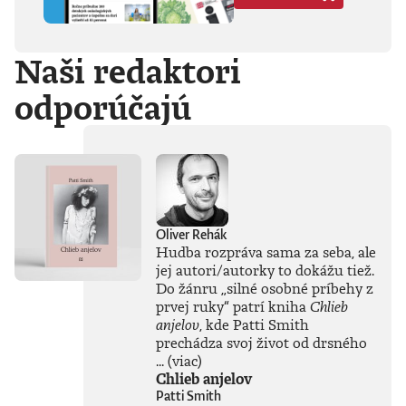
Hegela, Boha, GG
Allina, Biafru,
duchovno,
Naši redaktori
psychické diagnózy,
lásku, násilie,
odporúčajú
rómstvo, working
class, anarchizmus,
okultizmus,
socializmus,
fašizmus, revolúciu,
politickú
imagináciu, Garáže,
gitaru, klavír,
mamu, otca aj
Oliver Rehák
brata.Štyri
Hudba rozpráva sama za seba, ale
medzihry vo forme
jej autori/autorky to dokážu tiež.
posluchových
Do žánru
„
silné osobné príbehy z
jukeboxov testujú
prvej ruky
“
patrí kniha
Chlieb
Denisov hudobný
anjelov
, kde Patti Smith
rozhľad. Body
prechádza svoj život od drsného
pozbiera takmer za
všetko.Za rozhovor
...
(viac)
s Denisom Bangom
Chlieb anjelov
o Beatles, ktorý je
Patti Smith