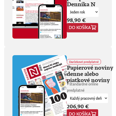
Denníka N
fanúšikovia aj
kritika dávajú palec
hore. Hrá pred
tisíckami ľudí na
98,90 €
festivaloch, vo
DO KOŠÍKA
vypredaných sálach
aj v malých
punkových
kluboch. 11
stretnutí, 25 hodín
materiálu. Dvaja
ľudia, ktorí sa
predtým nepoznali,
Darčekové predplatné
vedú intenzívny
Papierové noviny
dialóg o hudbe a
denne alebo
stave sveta. V
štrnástich
piatkové noviny
tematicky
+ štandardné online
zameraných
predplatné
kapitolách príde
okrem iného reč na
punk, trap,
206,90 €
rock’n’roll, Beatles,
Sex Pistols,
DO KOŠÍKA
Dostojevského,