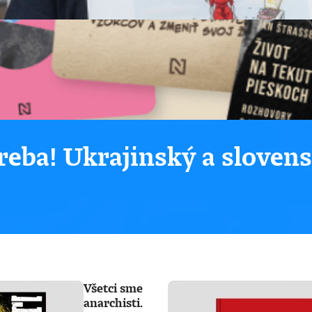
eba! Ukrajinský a sloven
Všetci sme
anarchisti.