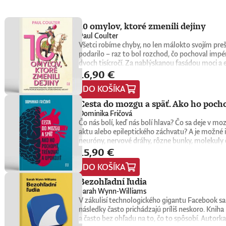
10 omylov, ktoré zmenili dejiny
Paul Coulter
Všetci robíme chyby, no len málokto svojím pre
podarilo – raz to bol rozchod, čo pochoval impé
dvoch tisícročí. Za nablýskanou fasádou moci a e
16,90 €
zlyhania.Zabudnite na nudné učebnice. Prichádza
ktoré formovali náš svet a mali priam neuverite
DO KOŠÍKA
ešte oveľa ukážkovejšie.Knihu preložil Igor Otče
zmenili dejiny sa stalo hitom a dva roky po seb
Cesta do mozgu a späť. Ako ho pochop
British Comedy Guide ho ocenila ako najlepšiu š
Dominika Fričová
Čo nás bolí, keď nás bolí hlava? Čo sa deje v 
aktu alebo epileptického záchvatu? A je možné i
neuróny, nervové dráhy, rôzne bunky, molekuly 
15,90 €
slovenská neurobiologička Dominika Fričová pri
zlepšovať a čo robiť v krízových situáciách.MU
DO KOŠÍKA
choroby. Pôsobí na Lekárskej fakulte Univerzi
pôsobila na viacerých zahraničných pracoviskách
Bezohľadní ľudia
zrozumiteľným spôsobom. Verí, že porozumenie
Sarah Wynn-Williams
V zákulisí technologického gigantu Facebook sa 
následky často prichádzajú príliš neskoro. Kni
a často bez ohľadu na to, čo to spôsobí. Autork