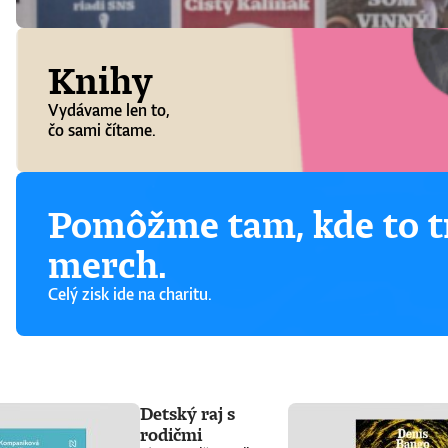
Knihy
Vydávame len to,
čo sami čítame.
Pomôžme tam, kde to tr
merch.
Celý zisk ide na charitu.
Detský raj s
rodičmi