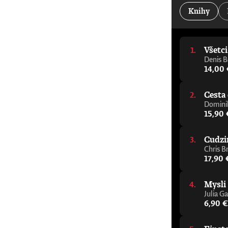
Knihy
Všetc
Denis B
14,00
Cesta 
Dominik
15,90 
Cudzi
Chris B
17,90 
Mysli
Julia Ga
6,90 €