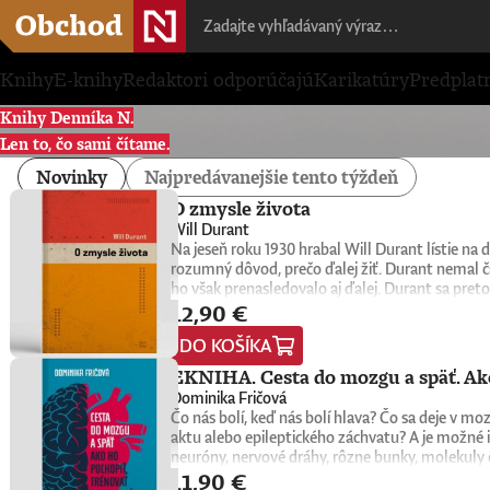
Knihy
E-knihy
Redaktori odporúčajú
Karikatúry
Predplat
Knihy Denníka N.
Len to, čo sami čítame.
Novinky
Najpredávanejšie tento týždeň
O zmysle života
Will Durant
Na jeseň roku 1930 hrabal Will Durant lístie n
rozumný dôvod, prečo ďalej žiť. Durant nemal č
ho však prenasledovalo aj ďalej. Durant sa preto
12,90 €
konkrétne oni sami nachádzajú zmysel, cieľ a na
1932. Keďže nemala žiadnu reklamu, tento malý k
DO KOŠÍKA
do rúk novej generácii čitateľov a čitateliek. Wi
univerzitní profesori, psychológovia, štátnici, v
EKNIHA. Cesta do mozgu a späť. Ako
spoločnú niť. Tá odhaľuje hlboké puto medzi ľuď
Dominika Fričová
americký spisovateľ, historik a filozof, ktorý z
Čo nás bolí, keď nás bolí hlava? Čo sa deje v 
Civilization), na ktorom vyše štyri desaťročia p
aktu alebo epileptického záchvatu? A je možné i
myšlienkach zrozumiteľným, ľudským a pútavým 
neuróny, nervové dráhy, rôzne bunky, molekuly 
zmysluplnejšieho života.
11,90 €
slovenská neurobiologička Dominika Fričová pri