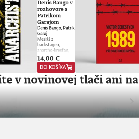
Denis Bango v
rozhovore s
Patrikom
Garajom
Denis Bango, Patrik
Garaj
Mesiáš z
backstageu,
anarcho-kresťan,
trubadúr lásky aj
14,00 €
drzá držka.
DO KOŠÍKA
Vlajkonosič utópie,
otec scény,
te v novinovej tlači ani na
Nietzscheho
pravnuk, sezónny
okultista, stalker
Beatles, polovičný
Róm, samozvaný
Cigán, filozof zo
zadných
radov.Denis Bango
najprv založil
punkových The
Wilderness, potom