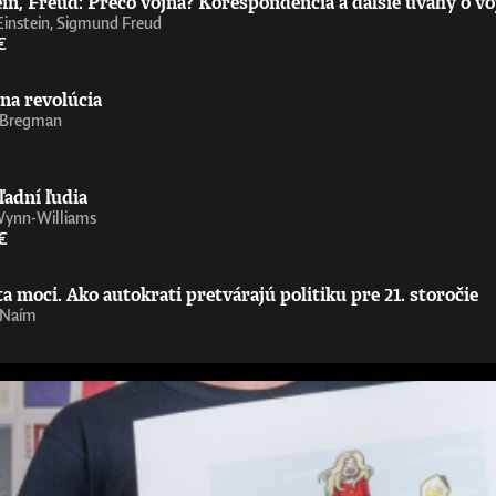
in, Freud: Prečo vojna? Korešpondencia a ďalšie úvahy o vo
Einstein, Sigmund Freud
€
na revolúcia
 Bregman
ľadní ľudia
Wynn-Williams
€
 moci. Ako autokrati pretvárajú politiku pre 21. storočie
 Naím