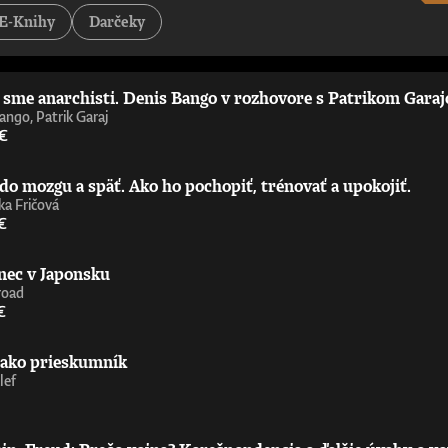
E-Knihy
Darčeky
i sme anarchisti. Denis Bango v rozhovore s Patrikom Gara
ango, Patrik Garaj
 €
do mozgu a späť. Ako ho pochopiť, trénovať a upokojiť.
a Fričová
€
nec v Japonsku
road
€
 ako prieskumník
lef