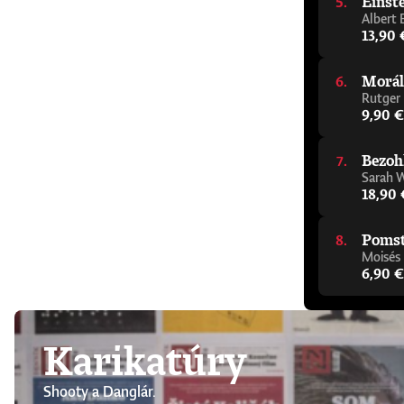
Einste
Albert 
13,90 
Morál
Rutger
9,90 €
Bezoh
Sarah 
18,90 
Pomsta
Moisés
6,90 €
Karikatúry
Shooty a Danglár.