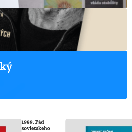
ský
1989. Pád
sovietskeho