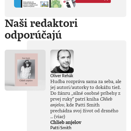
Hegela, Boha, GG
Allina, Biafru,
duchovno,
Naši redaktori
psychické diagnózy,
lásku, násilie,
odporúčajú
rómstvo, working
class, anarchizmus,
okultizmus,
socializmus,
fašizmus, revolúciu,
politickú
imagináciu, Garáže,
gitaru, klavír,
mamu, otca aj
Oliver Rehák
brata.Štyri
Hudba rozpráva sama za seba, ale
medzihry vo forme
jej autori/autorky to dokážu tiež.
posluchových
Do žánru
„
silné osobné príbehy z
jukeboxov testujú
prvej ruky
“
patrí kniha
Chlieb
Denisov hudobný
anjelov
, kde Patti Smith
rozhľad. Body
prechádza svoj život od drsného
pozbiera takmer za
všetko.Za rozhovor
...
(viac)
s Denisom Bangom
Chlieb anjelov
o Beatles, ktorý je
Patti Smith