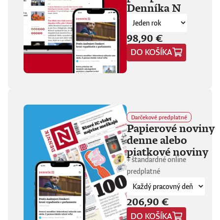
Denníka N
fanúšikovia aj
kritika dávajú palec
hore. Hrá pred
tisíckami ľudí na
98,90 €
festivaloch, vo
DO KOŠÍKA
vypredaných sálach
aj v malých
punkových
kluboch. 11
stretnutí, 25 hodín
materiálu. Dvaja
ľudia, ktorí sa
predtým nepoznali,
Darčekové predplatné
vedú intenzívny
Papierové noviny
dialóg o hudbe a
denne alebo
stave sveta. V
štrnástich
piatkové noviny
tematicky
+ štandardné online
zameraných
predplatné
kapitolách príde
okrem iného reč na
punk, trap,
206,90 €
rock’n’roll, Beatles,
Sex Pistols,
DO KOŠÍKA
Dostojevského,