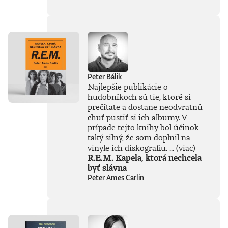
súčasťou
tejto knihy, získal
Patrik Garaj
Novinársku cenu.
Peter Bálik
Najlepšie publikácie o
hudobníkoch sú tie, ktoré si
prečítate a dostane neodvratnú
chuť pustiť si ich albumy. V
prípade tejto knihy bol účinok
taký silný, že som doplnil na
vinyle ich diskografiu. ...
(viac)
R.E.M. Kapela, ktorá nechcela
byť slávna
Peter Ames Carlin