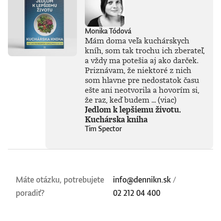
Monika Tódová
Mám doma veľa kuchárskych
kníh, som tak trochu ich zberateľ,
a vždy ma potešia aj ako darček.
Priznávam, že niektoré z nich
som hlavne pre nedostatok času
ešte ani neotvorila a hovorím si,
že raz, keď budem ...
(viac)
Jedlom k lepšiemu životu.
Kuchárska kniha
Tim Spector
Máte otázku, potrebujete
info@dennikn.sk
/
poradiť?
02 212 04 400