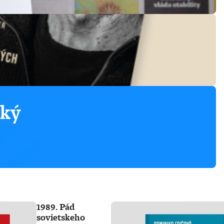
ský
1989. Pád
sovietskeho