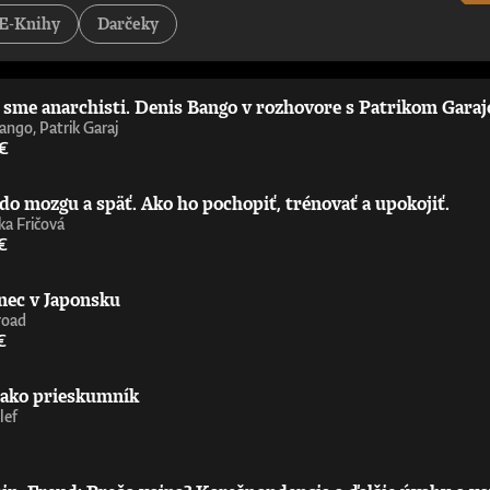
tejších a najzaujímavejších príspevkov k debate o umelej inteligencii – pov
E-Knihy
Darčeky
st Is Politics„Strhujúca kniha o umelej inteligencii od človeka, ktorý sa 
ď nemáte technické vzdelanie. Úprimne odporúčam.“ - Wendy Hall, profe
 príležitosťami, výzvami, nebezpečenstvami a benefitmi, ktoré prináša ume
níčka Ada Lovelace Institute„Richard Susskind je majster zrozumiteľného 
i sme anarchisti. Denis Bango v rozhovore s Patrikom Gara
ie upriamiť pozornosť na čoraz výkonnejšiu umelú inteligenciu zajtrajška. 
aoberá už celé desaťročia. Nemusíte súhlasiť s jeho závermi ani s metóda
ango, Patrik Garaj
ofesor informatiky, Oxfordská univerzita
 €
do mozgu a späť. Ako ho pochopiť, trénovať a upokojiť.
a Fričová
€
nec v Japonsku
road
€
 ako prieskumník
lef