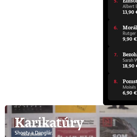
Einste
Albert 
13,90 
Morál
Rutger
9,90 €
Bezoh
Sarah 
18,90 
Pomsta
Moisés
6,90 €
Karikatúry
Shooty a Danglár.