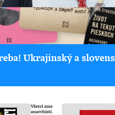
eba! Ukrajinský a sloven
Všetci sme
anarchisti.