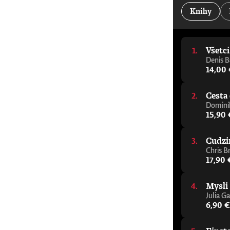
kancelár Oxfordskej univerzity„Jeden z najdôleži
Knihy
Alastair Campbell a Rory Stewart, podcast The Re
pomôže vám zorientovať sa v tejto téme, aj ke
napísal elegantného a zrozumiteľného sprievodcu
porozumieť budúcnosti.“ - Julie Maxton, predsed
Všetc
varovný signál, ktorého cieľom je čo najrýchlejš
mysliteľ, ktorý sa témou umelej inteligencie z
Denis B
sprievodcu premýšľaním o AI.“ - Tom Melham, pr
14,00
Cesta 
Dominik
15,90 
Cudzi
Chris B
17,90 
Mysli
Julia Ga
6,90 €