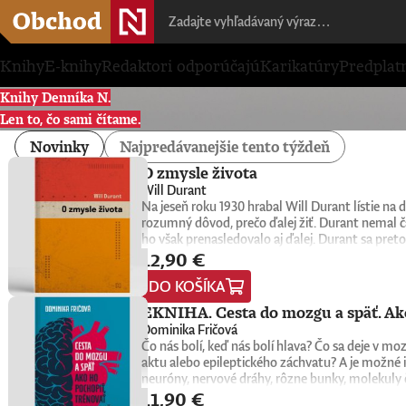
Knihy
E-knihy
Redaktori odporúčajú
Karikatúry
Predplat
Knihy Denníka N.
Len to, čo sami čítame.
Novinky
Najpredávanejšie tento týždeň
O zmysle života
Will Durant
Na jeseň roku 1930 hrabal Will Durant lístie n
rozumný dôvod, prečo ďalej žiť. Durant nemal č
ho však prenasledovalo aj ďalej. Durant sa preto
12,90 €
konkrétne oni sami nachádzajú zmysel, cieľ a na
1932. Keďže nemala žiadnu reklamu, tento malý k
DO KOŠÍKA
do rúk novej generácii čitateľov a čitateliek. Wi
univerzitní profesori, psychológovia, štátnici, v
EKNIHA. Cesta do mozgu a späť. Ako
spoločnú niť. Tá odhaľuje hlboké puto medzi ľuď
Dominika Fričová
americký spisovateľ, historik a filozof, ktorý z
Čo nás bolí, keď nás bolí hlava? Čo sa deje v 
Civilization), na ktorom vyše štyri desaťročia p
aktu alebo epileptického záchvatu? A je možné i
myšlienkach zrozumiteľným, ľudským a pútavým 
neuróny, nervové dráhy, rôzne bunky, molekuly 
zmysluplnejšieho života.
11,90 €
slovenská neurobiologička Dominika Fričová pri