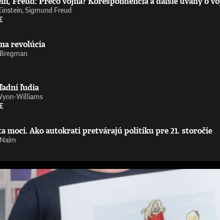
in, Freud: Prečo vojna? Korešpondencia a ďalšie úvahy o vo
Einstein, Sigmund Freud
€
na revolúcia
 Bregman
ľadní ľudia
Wynn-Williams
€
 moci. Ako autokrati pretvárajú politiku pre 21. storočie
 Naím