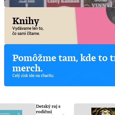
Knihy
Vydávame len to,
čo sami čítame.
Pomôžme tam, kde to tr
merch.
Celý zisk ide na charitu.
Detský raj s
rodičmi