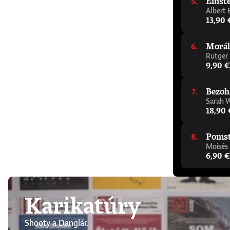
Einste
Albert 
13,90 
Morál
Rutger
9,90 €
Bezoh
Sarah 
18,90 
Pomsta
Moisés
6,90 €
Karikatúry
Shooty a Danglár.