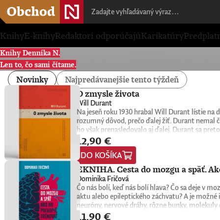
Knihy
E-knihy
Redaktori odporúčajú
Karikatúry
Predplat
Knihy Denníka N.
Len to, čo sami čítame.
Novinky
Najpredávanejšie tento týždeň
O zmysle života
Will Durant
Na jeseň roku 1930 hrabal Will Durant lístie n
rozumný dôvod, prečo ďalej žiť. Durant nemal č
ho však prenasledovalo aj ďalej. Durant sa preto
12,90 €
konkrétne oni sami nachádzajú zmysel, cieľ a na
1932. Keďže nemala žiadnu reklamu, tento malý k
DO KOŠÍKA
do rúk novej generácii čitateľov a čitateliek. Wi
univerzitní profesori, psychológovia, štátnici, v
EKNIHA. Cesta do mozgu a späť. Ako
spoločnú niť. Tá odhaľuje hlboké puto medzi ľuď
Dominika Fričová
americký spisovateľ, historik a filozof, ktorý z
Čo nás bolí, keď nás bolí hlava? Čo sa deje v 
Civilization), na ktorom vyše štyri desaťročia p
aktu alebo epileptického záchvatu? A je možné i
myšlienkach zrozumiteľným, ľudským a pútavým 
neuróny, nervové dráhy, rôzne bunky, molekuly 
zmysluplnejšieho života.
11,90 €
slovenská neurobiologička Dominika Fričová pri