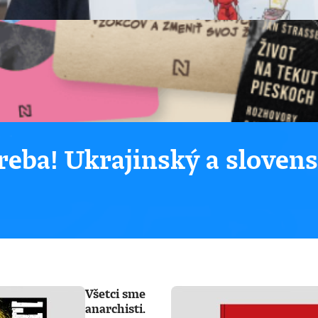
eba! Ukrajinský a sloven
Všetci sme
anarchisti.