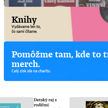
Knihy
Vydávame len to,
čo sami čítame.
Pomôžme tam, kde to tr
merch.
Celý zisk ide na charitu.
Detský raj s
rodičmi