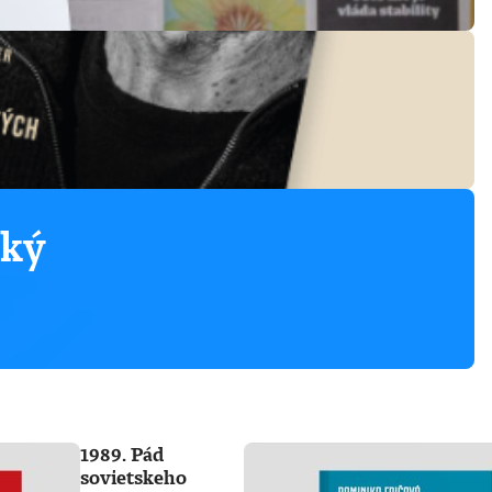
ský
1989. Pád
sovietskeho