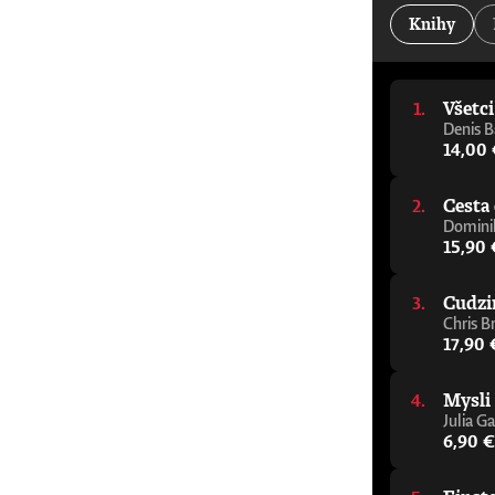
kancelár Oxfordskej univerzity„Jeden z najdôleži
Knihy
Alastair Campbell a Rory Stewart, podcast The Re
pomôže vám zorientovať sa v tejto téme, aj ke
napísal elegantného a zrozumiteľného sprievodcu
porozumieť budúcnosti.“ - Julie Maxton, predsed
Všetc
varovný signál, ktorého cieľom je čo najrýchlejš
mysliteľ, ktorý sa témou umelej inteligencie z
Denis B
sprievodcu premýšľaním o AI.“ - Tom Melham, pr
14,00
Cesta 
Dominik
15,90 
Cudzi
Chris B
17,90 
Mysli
Julia Ga
6,90 €