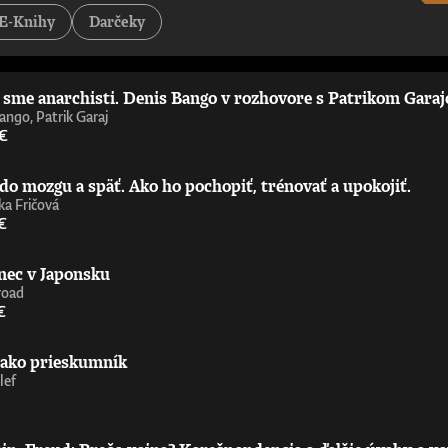
tejších a najzaujímavejších príspevkov k debate o umelej inteligencii – pov
E-Knihy
Darčeky
st Is Politics„Strhujúca kniha o umelej inteligencii od človeka, ktorý sa 
ď nemáte technické vzdelanie. Úprimne odporúčam.“ - Wendy Hall, profe
 príležitosťami, výzvami, nebezpečenstvami a benefitmi, ktoré prináša ume
níčka Ada Lovelace Institute„Richard Susskind je majster zrozumiteľného 
i sme anarchisti. Denis Bango v rozhovore s Patrikom Gara
ie upriamiť pozornosť na čoraz výkonnejšiu umelú inteligenciu zajtrajška. 
aoberá už celé desaťročia. Nemusíte súhlasiť s jeho závermi ani s metóda
ango, Patrik Garaj
ofesor informatiky, Oxfordská univerzita
 €
do mozgu a späť. Ako ho pochopiť, trénovať a upokojiť.
a Fričová
€
nec v Japonsku
road
€
 ako prieskumník
lef