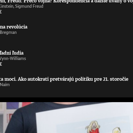
in, Freud: Prečo vojna? Korešpondencia a ďalšie úvahy o vo
Einstein, Sigmund Freud
€
na revolúcia
 Bregman
ľadní ľudia
Wynn-Williams
€
 moci. Ako autokrati pretvárajú politiku pre 21. storočie
 Naím