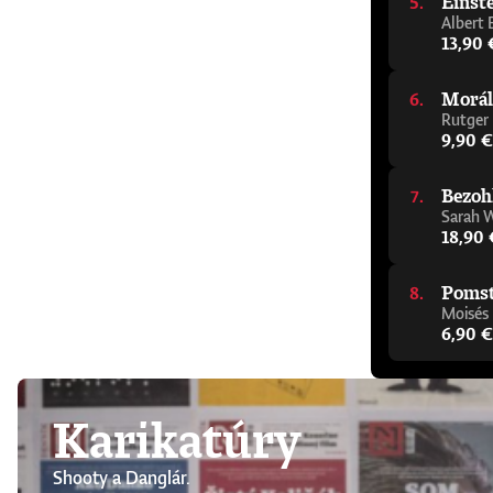
Einste
Albert 
13,90 
Morál
Rutger
9,90 €
Bezoh
Sarah 
18,90 
Pomsta
Moisés
6,90 €
Karikatúry
Shooty a Danglár.