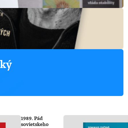
ský
1989. Pád
sovietskeho