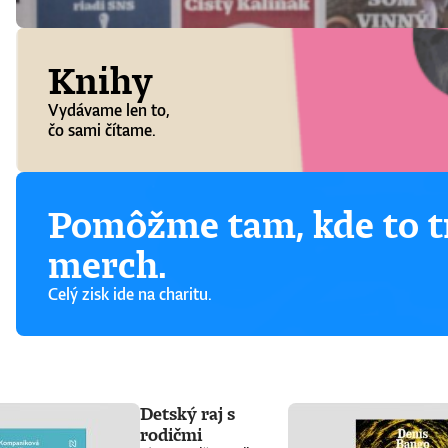
Knihy
Vydávame len to,
čo sami čítame.
Pomôžme tam, kde to tr
merch.
Celý zisk ide na charitu.
Detský raj s
rodičmi