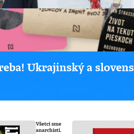
eba! Ukrajinský a sloven
Všetci sme
anarchisti.