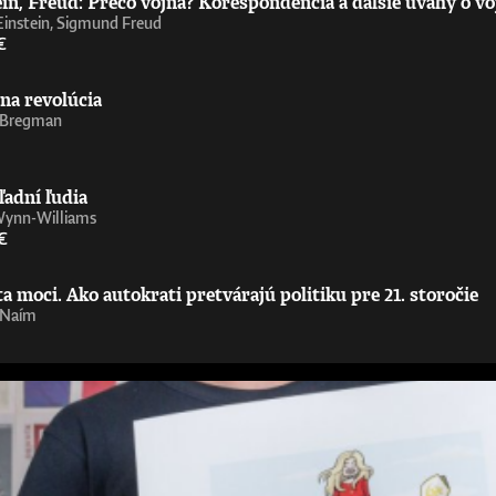
in, Freud: Prečo vojna? Korešpondencia a ďalšie úvahy o vo
Einstein, Sigmund Freud
€
na revolúcia
 Bregman
ľadní ľudia
Wynn-Williams
€
 moci. Ako autokrati pretvárajú politiku pre 21. storočie
 Naím