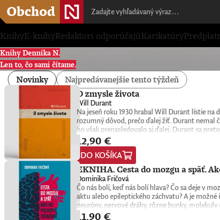
Knihy
E-knihy
Redaktori odporúčajú
Karikatúry
Predplat
Knihy Denníka N.
Len to, čo sami čítame.
Novinky
Najpredávanejšie tento týždeň
O zmysle života
Will Durant
Na jeseň roku 1930 hrabal Will Durant lístie n
rozumný dôvod, prečo ďalej žiť. Durant nemal č
ho však prenasledovalo aj ďalej. Durant sa preto
12,90 €
konkrétne oni sami nachádzajú zmysel, cieľ a na
1932. Keďže nemala žiadnu reklamu, tento malý k
DO KOŠÍKA
do rúk novej generácii čitateľov a čitateliek. Wi
univerzitní profesori, psychológovia, štátnici, v
EKNIHA. Cesta do mozgu a späť. Ako
spoločnú niť. Tá odhaľuje hlboké puto medzi ľuď
Dominika Fričová
americký spisovateľ, historik a filozof, ktorý z
Čo nás bolí, keď nás bolí hlava? Čo sa deje v 
Civilization), na ktorom vyše štyri desaťročia p
aktu alebo epileptického záchvatu? A je možné i
myšlienkach zrozumiteľným, ľudským a pútavým 
neuróny, nervové dráhy, rôzne bunky, molekuly 
zmysluplnejšieho života.
11,90 €
slovenská neurobiologička Dominika Fričová pri