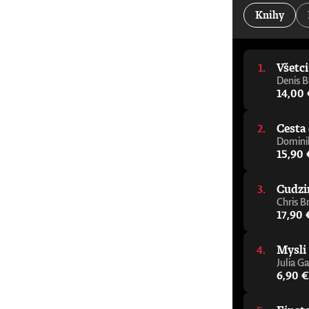
kancelár Oxfordskej univerzity„Jeden z najdôleži
Knihy
Alastair Campbell a Rory Stewart, podcast The Re
pomôže vám zorientovať sa v tejto téme, aj ke
napísal elegantného a zrozumiteľného sprievodcu
porozumieť budúcnosti.“ - Julie Maxton, predsed
Všetc
varovný signál, ktorého cieľom je čo najrýchlejš
mysliteľ, ktorý sa témou umelej inteligencie z
Denis B
sprievodcu premýšľaním o AI.“ - Tom Melham, pr
14,00
Cesta 
Dominik
15,90 
Cudzi
Chris B
17,90 
Mysli
Julia Ga
6,90 €