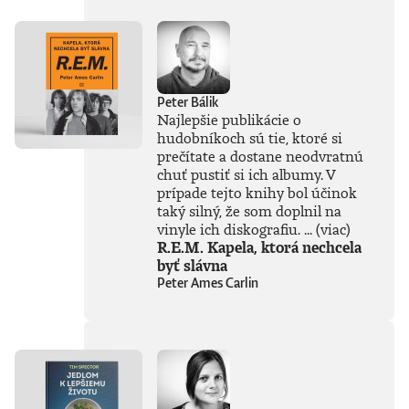
Novinársku cenu.
Peter Bálik
Najlepšie publikácie o
hudobníkoch sú tie, ktoré si
prečítate a dostane neodvratnú
chuť pustiť si ich albumy. V
prípade tejto knihy bol účinok
taký silný, že som doplnil na
vinyle ich diskografiu. ...
(viac)
R.E.M. Kapela, ktorá nechcela
byť slávna
Peter Ames Carlin