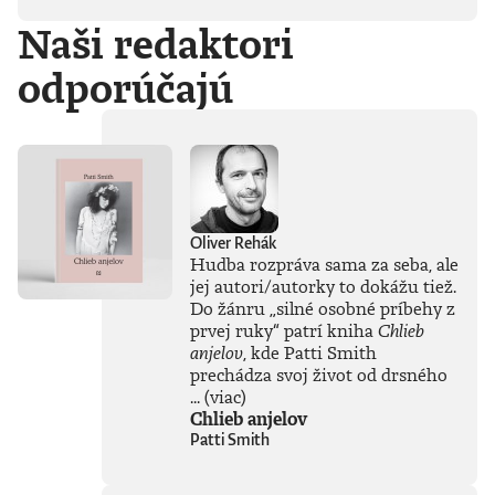
duchovno,
Naši redaktori
psychické diagnózy,
lásku, násilie,
odporúčajú
rómstvo, working
class, anarchizmus,
okultizmus,
socializmus,
fašizmus, revolúciu,
politickú
imagináciu, Garáže,
gitaru, klavír,
mamu, otca aj
Oliver Rehák
brata.Štyri
Hudba rozpráva sama za seba, ale
medzihry vo forme
jej autori/autorky to dokážu tiež.
posluchových
Do žánru
„
silné osobné príbehy z
jukeboxov testujú
prvej ruky
“
patrí kniha
Chlieb
Denisov hudobný
anjelov
, kde Patti Smith
rozhľad. Body
prechádza svoj život od drsného
pozbiera takmer za
všetko.Za rozhovor
...
(viac)
s Denisom Bangom
Chlieb anjelov
o Beatles, ktorý je
Patti Smith
súčasťou
tejto knihy, získal
Patrik Garaj