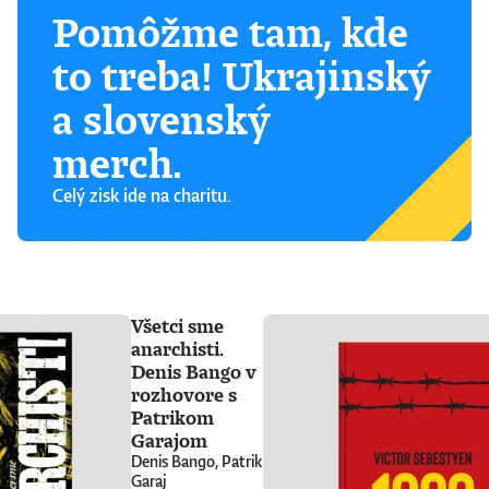
Pomôžme tam, kde
to treba! Ukrajinský
a slovenský
merch.
Celý zisk ide na charitu.
Všetci sme
anarchisti.
Denis Bango v
rozhovore s
Patrikom
Garajom
Denis Bango, Patrik
Garaj