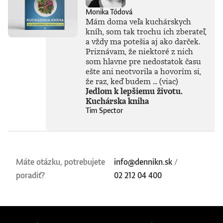
Monika Tódová
Mám doma veľa kuchárskych
kníh, som tak trochu ich zberateľ,
a vždy ma potešia aj ako darček.
Priznávam, že niektoré z nich
som hlavne pre nedostatok času
ešte ani neotvorila a hovorím si,
že raz, keď budem ...
(viac)
Jedlom k lepšiemu životu.
Kuchárska kniha
Tim Spector
Máte otázku, potrebujete
info@dennikn.sk
/
poradiť?
02 212 04 400