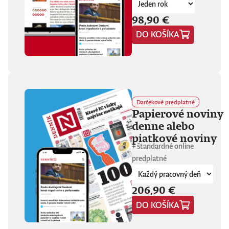
hore. Hrá pred
tisíckami ľudí na
98,90 €
festivaloch, vo
DO KOŠÍKA
vypredaných sálach
aj v malých
punkových
kluboch. 11
stretnutí, 25 hodín
materiálu. Dvaja
ľudia, ktorí sa
predtým nepoznali,
Darčekové predplatné
vedú intenzívny
Papierové noviny
dialóg o hudbe a
denne alebo
stave sveta. V
štrnástich
piatkové noviny
tematicky
+ štandardné online
zameraných
predplatné
kapitolách príde
okrem iného reč na
punk, trap,
206,90 €
rock’n’roll, Beatles,
Sex Pistols,
DO KOŠÍKA
Dostojevského,
Hegela, Boha, GG
Allina, Biafru,