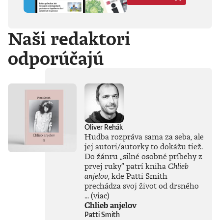
Hegela, Boha, GG
Allina, Biafru,
duchovno,
Naši redaktori
psychické diagnózy,
lásku, násilie,
odporúčajú
rómstvo, working
class, anarchizmus,
okultizmus,
socializmus,
fašizmus, revolúciu,
politickú
imagináciu, Garáže,
gitaru, klavír,
mamu, otca aj
Oliver Rehák
brata.Štyri
Hudba rozpráva sama za seba, ale
medzihry vo forme
jej autori/autorky to dokážu tiež.
posluchových
Do žánru
„
silné osobné príbehy z
jukeboxov testujú
prvej ruky
“
patrí kniha
Chlieb
Denisov hudobný
anjelov
, kde Patti Smith
rozhľad. Body
prechádza svoj život od drsného
pozbiera takmer za
všetko.Za rozhovor
...
(viac)
s Denisom Bangom
Chlieb anjelov
o Beatles, ktorý je
Patti Smith