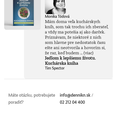
Monika Tódová
Mám doma veľa kuchárskych
kníh, som tak trochu ich zberateľ,
a vždy ma potešia aj ako darček.
Priznávam, že niektoré z nich
som hlavne pre nedostatok času
ešte ani neotvorila a hovorím si,
že raz, keď budem ...
(viac)
Jedlom k lepšiemu životu.
Kuchárska kniha
Tim Spector
Máte otázku, potrebujete
info@dennikn.sk
/
poradiť?
02 212 04 400