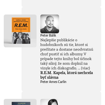
súčasťou
tejto knihy, získal
Patrik Garaj
Novinársku cenu.
Peter Bálik
Najlepšie publikácie o
hudobníkoch sú tie, ktoré si
prečítate a dostane neodvratnú
chuť pustiť si ich albumy. V
prípade tejto knihy bol účinok
taký silný, že som doplnil na
vinyle ich diskografiu. ...
(viac)
R.E.M. Kapela, ktorá nechcela
byť slávna
Peter Ames Carlin