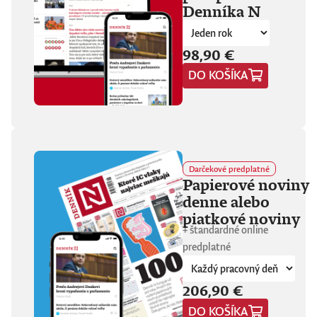
Denníka N
fanúšikovia aj
kritika dávajú palec
hore. Hrá pred
tisíckami ľudí na
98,90 €
festivaloch, vo
DO KOŠÍKA
vypredaných sálach
aj v malých
punkových
kluboch. 11
stretnutí, 25 hodín
materiálu. Dvaja
ľudia, ktorí sa
predtým nepoznali,
Darčekové predplatné
vedú intenzívny
Papierové noviny
dialóg o hudbe a
denne alebo
stave sveta. V
štrnástich
piatkové noviny
tematicky
+ štandardné online
zameraných
predplatné
kapitolách príde
okrem iného reč na
punk, trap,
206,90 €
rock’n’roll, Beatles,
Sex Pistols,
DO KOŠÍKA
Dostojevského,