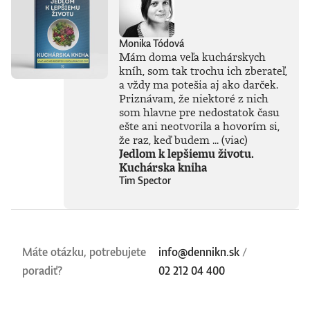
Monika Tódová
Mám doma veľa kuchárskych
kníh, som tak trochu ich zberateľ,
a vždy ma potešia aj ako darček.
Priznávam, že niektoré z nich
som hlavne pre nedostatok času
ešte ani neotvorila a hovorím si,
že raz, keď budem ...
(viac)
Jedlom k lepšiemu životu.
Kuchárska kniha
Tim Spector
Máte otázku, potrebujete
info@dennikn.sk
/
poradiť?
02 212 04 400