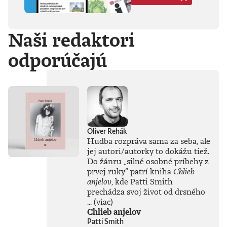
Hegela, Boha, GG
Allina, Biafru,
duchovno,
Naši redaktori
psychické diagnózy,
lásku, násilie,
odporúčajú
rómstvo, working
class, anarchizmus,
okultizmus,
socializmus,
fašizmus, revolúciu,
politickú
imagináciu, Garáže,
gitaru, klavír,
mamu, otca aj
Oliver Rehák
brata.Štyri
Hudba rozpráva sama za seba, ale
medzihry vo forme
jej autori/autorky to dokážu tiež.
posluchových
Do žánru
„
silné osobné príbehy z
jukeboxov testujú
prvej ruky
“
patrí kniha
Chlieb
Denisov hudobný
anjelov
, kde Patti Smith
rozhľad. Body
prechádza svoj život od drsného
pozbiera takmer za
všetko.Za rozhovor
...
(viac)
s Denisom Bangom
Chlieb anjelov
o Beatles, ktorý je
Patti Smith