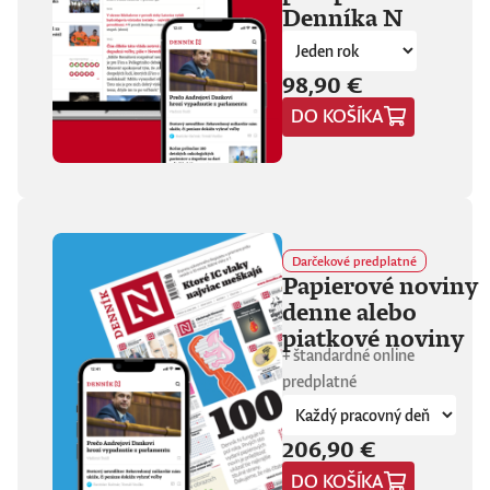
Denníka N
fanúšikovia aj
kritika dávajú palec
hore. Hrá pred
tisíckami ľudí na
98,90 €
festivaloch, vo
DO KOŠÍKA
vypredaných sálach
aj v malých
punkových
kluboch. 11
stretnutí, 25 hodín
materiálu. Dvaja
ľudia, ktorí sa
predtým nepoznali,
Darčekové predplatné
vedú intenzívny
Papierové noviny
dialóg o hudbe a
denne alebo
stave sveta. V
štrnástich
piatkové noviny
tematicky
+ štandardné online
zameraných
predplatné
kapitolách príde
okrem iného reč na
punk, trap,
206,90 €
rock’n’roll, Beatles,
Sex Pistols,
DO KOŠÍKA
Dostojevského,