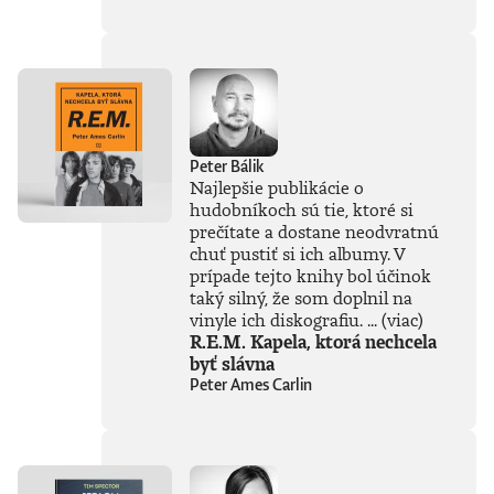
súčasťou
tejto knihy, získal
Patrik Garaj
Novinársku cenu.
Peter Bálik
Najlepšie publikácie o
hudobníkoch sú tie, ktoré si
prečítate a dostane neodvratnú
chuť pustiť si ich albumy. V
prípade tejto knihy bol účinok
taký silný, že som doplnil na
vinyle ich diskografiu. ...
(viac)
R.E.M. Kapela, ktorá nechcela
byť slávna
Peter Ames Carlin