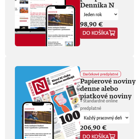
Denníka N
fanúšikovia aj
kritika dávajú palec
hore. Hrá pred
tisíckami ľudí na
98,90 €
festivaloch, vo
DO KOŠÍKA
vypredaných sálach
aj v malých
punkových
kluboch. 11
stretnutí, 25 hodín
materiálu. Dvaja
ľudia, ktorí sa
predtým nepoznali,
Darčekové predplatné
vedú intenzívny
Papierové noviny
dialóg o hudbe a
denne alebo
stave sveta. V
štrnástich
piatkové noviny
tematicky
+ štandardné online
zameraných
predplatné
kapitolách príde
okrem iného reč na
punk, trap,
206,90 €
rock’n’roll, Beatles,
Sex Pistols,
DO KOŠÍKA
Dostojevského,