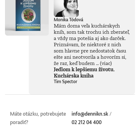
Monika Tódová
Mám doma veľa kuchárskych
kníh, som tak trochu ich zberateľ,
a vždy ma potešia aj ako darček.
Priznávam, že niektoré z nich
som hlavne pre nedostatok času
ešte ani neotvorila a hovorím si,
že raz, keď budem ...
(viac)
Jedlom k lepšiemu životu.
Kuchárska kniha
Tim Spector
Máte otázku, potrebujete
info@dennikn.sk
/
poradiť?
02 212 04 400