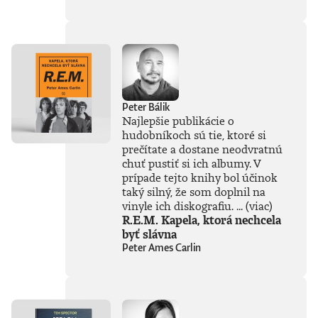
súčasťou
tejto knihy, získal
Patrik Garaj
Novinársku cenu.
Peter Bálik
Najlepšie publikácie o
hudobníkoch sú tie, ktoré si
prečítate a dostane neodvratnú
chuť pustiť si ich albumy. V
prípade tejto knihy bol účinok
taký silný, že som doplnil na
vinyle ich diskografiu. ...
(viac)
R.E.M. Kapela, ktorá nechcela
byť slávna
Peter Ames Carlin