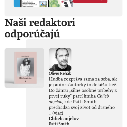
Hegela, Boha, GG
Allina, Biafru,
duchovno,
Naši redaktori
psychické diagnózy,
lásku, násilie,
odporúčajú
rómstvo, working
class, anarchizmus,
okultizmus,
socializmus,
fašizmus, revolúciu,
politickú
imagináciu, Garáže,
gitaru, klavír,
mamu, otca aj
Oliver Rehák
brata.Štyri
Hudba rozpráva sama za seba, ale
medzihry vo forme
jej autori/autorky to dokážu tiež.
posluchových
Do žánru
„
silné osobné príbehy z
jukeboxov testujú
prvej ruky
“
patrí kniha
Chlieb
Denisov hudobný
anjelov
, kde Patti Smith
rozhľad. Body
prechádza svoj život od drsného
pozbiera takmer za
všetko.Za rozhovor
...
(viac)
s Denisom Bangom
Chlieb anjelov
o Beatles, ktorý je
Patti Smith