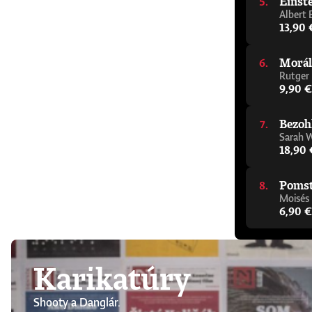
Einste
Albert 
13,90 
Morál
Rutger
9,90 €
Bezoh
Sarah 
18,90 
Pomsta
Moisés
6,90 €
Karikatúry
Shooty a Danglár.