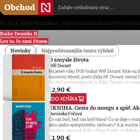
Knihy
E-knihy
Redaktori odporúčajú
Karikatúry
Predplat
Knihy Denníka N.
Len to, čo sami čítame.
Novinky
Najpredávanejšie tento týždeň
O zmysle života
Will Durant
Na jeseň roku 1930 hrabal Will Durant lístie n
rozumný dôvod, prečo ďalej žiť. Durant nemal č
ho však prenasledovalo aj ďalej. Durant sa preto
12,90 €
konkrétne oni sami nachádzajú zmysel, cieľ a na
1932. Keďže nemala žiadnu reklamu, tento malý k
DO KOŠÍKA
do rúk novej generácii čitateľov a čitateliek. Wi
univerzitní profesori, psychológovia, štátnici, v
EKNIHA. Cesta do mozgu a späť. Ako
spoločnú niť. Tá odhaľuje hlboké puto medzi ľuď
Dominika Fričová
americký spisovateľ, historik a filozof, ktorý z
Čo nás bolí, keď nás bolí hlava? Čo sa deje v 
Civilization), na ktorom vyše štyri desaťročia p
aktu alebo epileptického záchvatu? A je možné i
myšlienkach zrozumiteľným, ľudským a pútavým 
neuróny, nervové dráhy, rôzne bunky, molekuly 
zmysluplnejšieho života.
11,90 €
slovenská neurobiologička Dominika Fričová pri