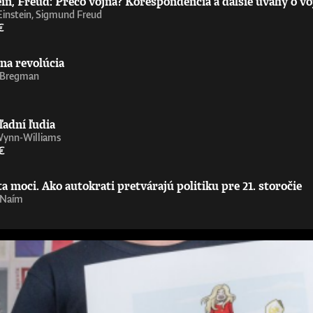
in, Freud: Prečo vojna? Korešpondencia a ďalšie úvahy o vo
Einstein, Sigmund Freud
€
na revolúcia
 Bregman
ľadní ľudia
Wynn-Williams
€
 moci. Ako autokrati pretvárajú politiku pre 21. storočie
 Naím