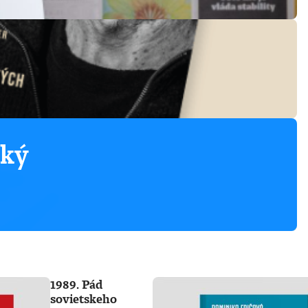
ský
1989. Pád
sovietskeho