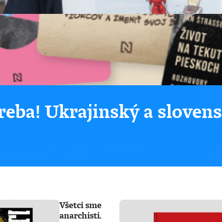
eba! Ukrajinský a sloven
Všetci sme
anarchisti.