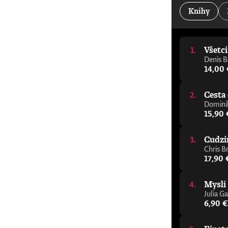
kancelár Oxfordskej univerzity„Jeden z najdôleži
Knihy
Alastair Campbell a Rory Stewart, podcast The Re
pomôže vám zorientovať sa v tejto téme, aj ke
napísal elegantného a zrozumiteľného sprievodcu
porozumieť budúcnosti.“ - Julie Maxton, predsed
Všetc
varovný signál, ktorého cieľom je čo najrýchlejš
mysliteľ, ktorý sa témou umelej inteligencie z
Denis B
sprievodcu premýšľaním o AI.“ - Tom Melham, pr
14,00
Cesta 
Dominik
15,90 
Cudzi
Chris B
17,90 
Mysli
Julia Ga
6,90 €