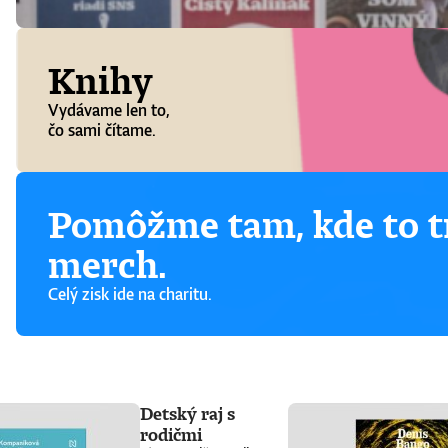
Knihy
Vydávame len to,
čo sami čítame.
Pomôžme tam, kde to tr
merch.
Celý zisk ide na charitu.
Detský raj s
rodičmi