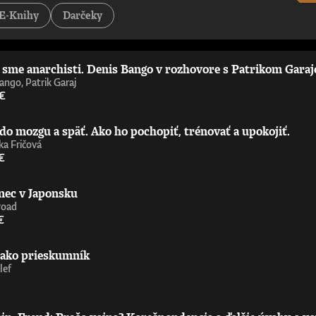
tejších a najzaujímavejších príspevkov k debate o umelej inteligencii – pov
E-Knihy
Darčeky
st Is Politics„Strhujúca kniha o umelej inteligencii od človeka, ktorý sa 
ď nemáte technické vzdelanie. Úprimne odporúčam.“ - Wendy Hall, profe
 príležitosťami, výzvami, nebezpečenstvami a benefitmi, ktoré prináša ume
níčka Ada Lovelace Institute„Richard Susskind je majster zrozumiteľného 
i sme anarchisti. Denis Bango v rozhovore s Patrikom Gara
ie upriamiť pozornosť na čoraz výkonnejšiu umelú inteligenciu zajtrajška. 
aoberá už celé desaťročia. Nemusíte súhlasiť s jeho závermi ani s metóda
ango, Patrik Garaj
ofesor informatiky, Oxfordská univerzita
 €
do mozgu a späť. Ako ho pochopiť, trénovať a upokojiť.
a Fričová
€
nec v Japonsku
road
€
 ako prieskumník
lef